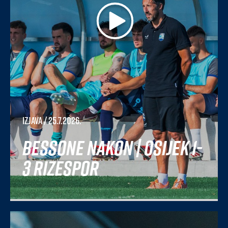
Izjava
/ 25.7.2026.
Bessone nakon | Osijek 1-
3 Rizespor