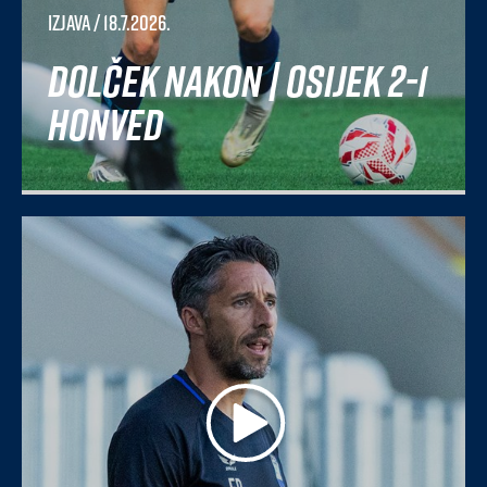
Izjava
/ 18.7.2026.
Dolček nakon | Osijek 2-1
Honved