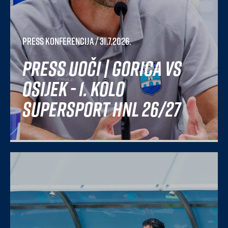
Press konferencija
/ 31.7.2026.
Press uoči | Gorica vs
Osijek - 1. kolo
SuperSport HNL 26/27