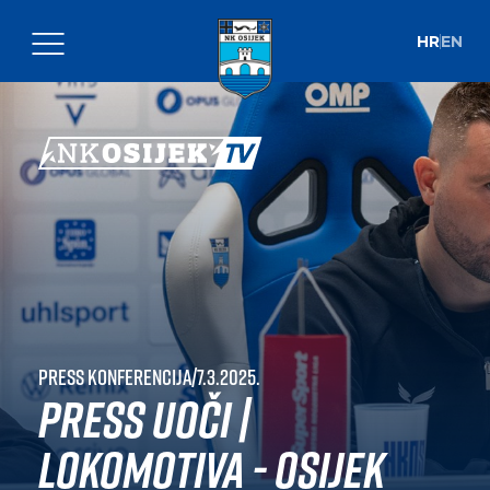
HR
EN
Press konferencija
|
7.3.2025.
Press uoči |
Lokomotiva - Osijek