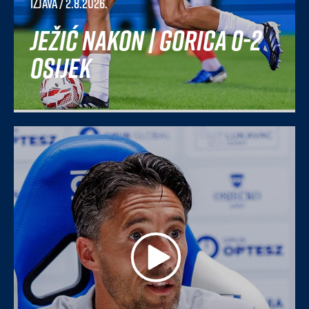
Izjava
/ 2.8.2026.
Ježić nakon | Gorica 0-2
Osijek