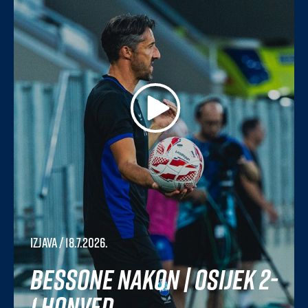
Izjava
/ 18.7.2026.
Bessone nakon | Osijek 2-
1 Honved