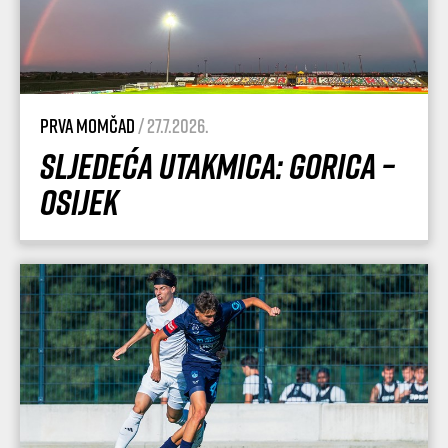
Prva momčad
/ 27.7.2026.
Sljedeća utakmica: Gorica –
Osijek