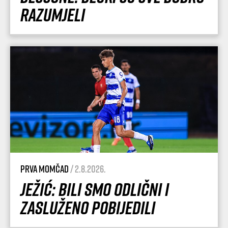
razumjeli
Prva momčad
/ 2.8.2026.
Ježić: Bili smo odlični i
zasluženo pobijedili