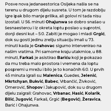
Posve nova jedanaestorica Osijeka našla se na
terenu u drugom dijelu susreta. U tom je razdoblju
igre ipak bilo manje prilika, ali golovi ni tada nisu
izostali. U 56. minuti
Ohajunwa
se dobro snašao u
šesnaestercu i iz okreta loptu poslao u suprotni,
donji desni kut – 5:0. Zabiti je mogao i mladi
Grgić
,
dok su gosti jedinu zreliju situaciju imali u 73.
minuti kada je
Grahovac
sigurno intervenirao na
našim vratima. Pri samome kraju utakmice, u 88.
minuti,
Farkaš
je asistirao
Bariću
koji je pokazao
da mu treba malo prostora i vremena da loptu
pospremi u mrežu i bilo je to konačnih 6:0. U prvih
45 minuta igrali su:
Malenica
, Guedes,
Jelenić
,
Mkrtchyan
,
Bukvić
,
Babec
, Vrbančić, Živković,
Omerović,
Shopov
i Jakupović, dok su u drugom
dijelu zaigrali: Grahovac,
Vrbanac
,
Hasić
,
Kolarik
,
Bilić
,
Jugović
, Farkaš, Grgić (
Begović
),
Žeravica
,
Barić i Ohajunwa.