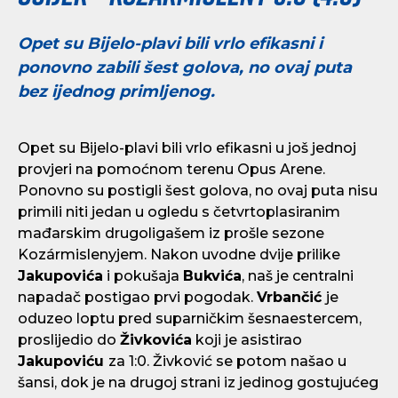
Opet su Bijelo-plavi bili vrlo efikasni i
ponovno zabili šest golova, no ovaj puta
bez ijednog primljenog.
Opet su Bijelo-plavi bili vrlo efikasni u još jednoj
provjeri na pomoćnom terenu Opus Arene.
Ponovno su postigli šest golova, no ovaj puta nisu
primili niti jedan u ogledu s četvrtoplasiranim
mađarskim drugoligašem iz prošle sezone
Kozármislenyjem. Nakon uvodne dvije prilike
Jakupovića
i pokušaja
Bukvića
, naš je centralni
napadač postigao prvi pogodak.
Vrbančić
je
oduzeo loptu pred suparničkim šesnaestercem,
proslijedio do
Živkovića
koji je asistirao
Jakupoviću
za 1:0. Živković se potom našao u
šansi, dok je na drugoj strani iz jedinog gostujućeg