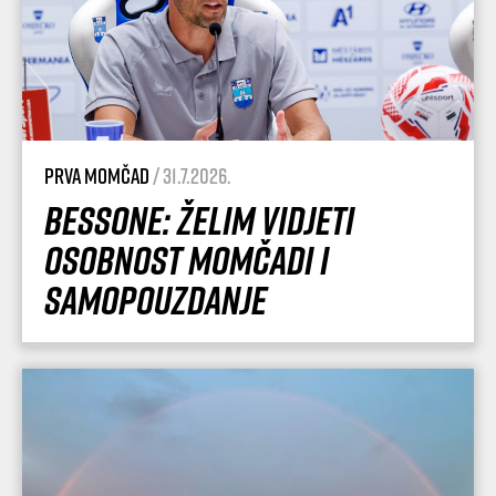
Prva momčad
/ 31.7.2026.
Bessone: Želim vidjeti
osobnost momčadi i
samopouzdanje