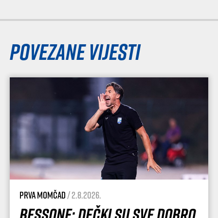
Povezane vijesti
Prva momčad
/ 2.8.2026.
Bessone: Dečki su sve dobro