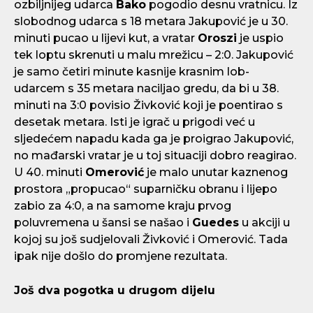
ozbiljnijeg udarca
Bako
pogodio desnu vratnicu. Iz
slobodnog udarca s 18 metara Jakupović je u 30.
minuti pucao u lijevi kut, a vratar
Oroszi
je uspio
tek loptu skrenuti u malu mrežicu – 2:0. Jakupović
je samo četiri minute kasnije krasnim lob-
udarcem s 35 metara naciljao gredu, da bi u 38.
minuti na 3:0 povisio Živković koji je poentirao s
desetak metara. Isti je igrač u prigodi već u
sljedećem napadu kada ga je proigrao Jakupović,
no mađarski vratar je u toj situaciji dobro reagirao.
U 40. minuti
Omerović
je malo unutar kaznenog
prostora „propucao“ suparničku obranu i lijepo
zabio za 4:0, a na samome kraju prvog
poluvremena u šansi se našao i
Guedes
u akciji u
kojoj su još sudjelovali Živković i Omerović. Tada
ipak nije došlo do promjene rezultata.
Još dva pogotka u drugom dijelu