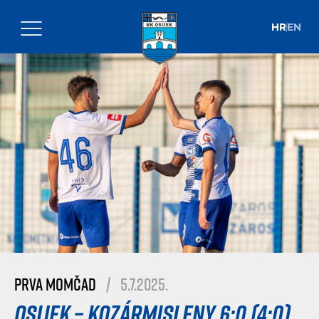
HR
EN
Prva momčad
|
5.7.2025.
Osijek – Kozármisleny 6:0 (4:0)