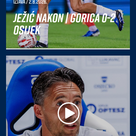
Izjava
/ 2.8.2026.
Ježić nakon | Gorica 0-2
Osijek