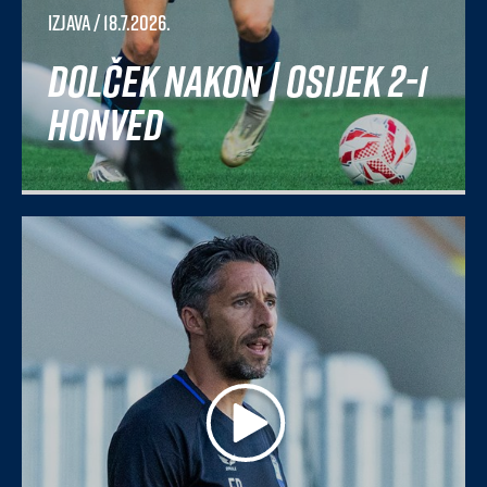
Izjava
/ 18.7.2026.
Dolček nakon | Osijek 2-1
Honved