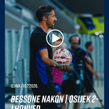
Izjava
/ 18.7.2026.
Bessone nakon | Osijek 2-
1 Honved