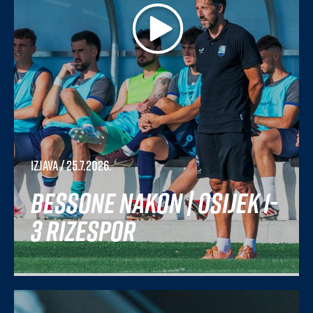
Izjava
/ 25.7.2026.
Bessone nakon | Osijek 1-
3 Rizespor