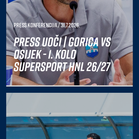
Press konferencija
/ 31.7.2026.
Press uoči | Gorica vs
Osijek - 1. kolo
SuperSport HNL 26/27