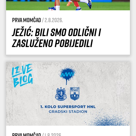
Prva momčad
/ 2.8.2026.
Ježić: Bili smo odlični i
zasluženo pobijedili
Prva momčad
/ 1.8.2026.