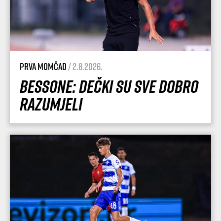
Prva momčad
/ 2.8.2026.
Bessone: Dečki su sve dobro
razumjeli