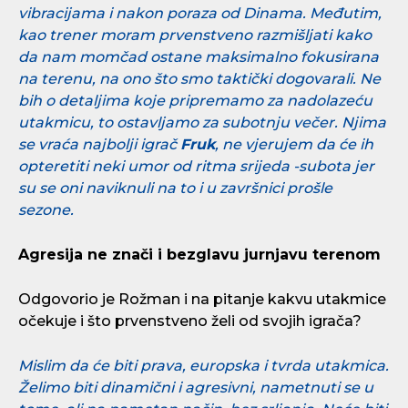
vibracijama i nakon poraza od Dinama. Međutim,
kao trener moram prvenstveno razmišljati kako
da nam momčad ostane maksimalno fokusirana
na terenu, na ono što smo taktički dogovarali. Ne
bih o detaljima koje pripremamo za nadolazeću
utakmicu, to ostavljamo za subotnju večer. Njima
se vraća najbolji igrač
Fruk
, ne vjerujem da će ih
opteretiti neki umor od ritma srijeda -subota jer
su se oni naviknuli na to i u završnici prošle
sezone.
Agresija ne znači i bezglavu jurnjavu terenom
Odgovorio je Rožman i na pitanje kakvu utakmice
očekuje i što prvenstveno želi od svojih igrača?
Mislim da će biti prava, europska i tvrda utakmica.
Želimo biti dinamični i agresivni, nametnuti se u