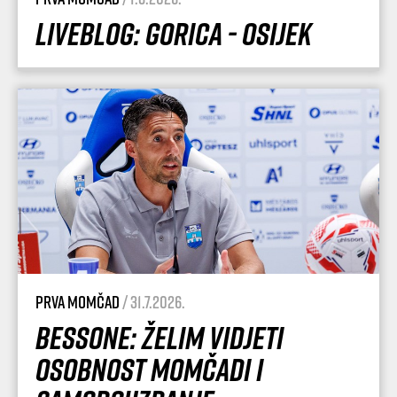
Liveblog: Gorica - Osijek
Prva momčad
/ 31.7.2026.
Bessone: Želim vidjeti
osobnost momčadi i