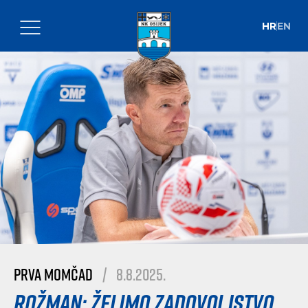
HR
EN
Prva momčad
|
8.8.2025.
Rožman: Želimo zadovoljstvo