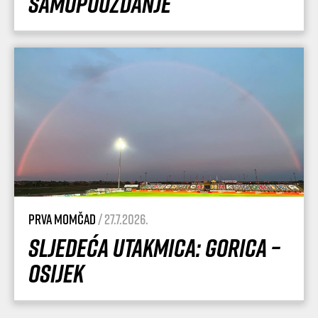
samopouzdanje
Prva momčad
/ 27.7.2026.
Sljedeća utakmica: Gorica –
Osijek