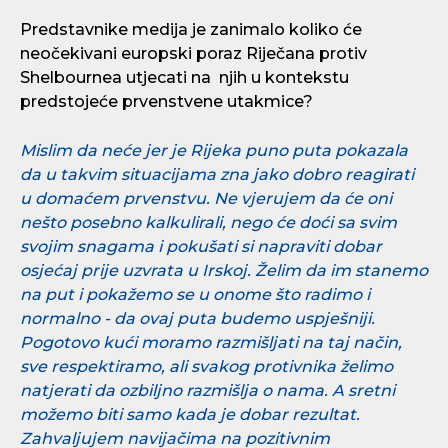
Predstavnike medija je zanimalo koliko će
neočekivani europski poraz Riječana protiv
Shelbournea utjecati na
njih u kontekstu
predstojeće prvenstvene utakmice?
Mislim da neće jer je Rijeka puno puta pokazala
da u takvim situacijama zna jako dobro reagirati
u domaćem prvenstvu. Ne vjerujem da će oni
nešto posebno kalkulirali, nego će doći sa svim
svojim snagama i pokušati si napraviti dobar
osjećaj prije uzvrata u Irskoj. Želim da im stanemo
na put i pokažemo se u onome što radimo i
normalno - da ovaj puta budemo uspješniji.
Pogotovo kući moramo razmišljati na taj način,
sve respektiramo, ali svakog protivnika želimo
natjerati da ozbiljno razmišlja o nama. A sretni
možemo biti samo kada je dobar rezultat.
Zahvaljujem navijačima na pozitivnim