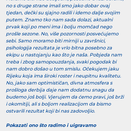
no s druge strane imali smo jako dobar ovaj
tjedan, dečki su sjajno radili i idemo dalje svojim
putem. Znamo tko nam sada dolazi, aktualni
prvak koji po meni ima i bolju momčad nego
prošle sezone. No, više pozornosti posvećujemo
sebi. Samo moramo biti mirniji u završnici,
psihologija rezultata je vrlo bitna posebno za
ekipu u nastojanju kao što je naša. Pobjeda nam
treba i zbog samopouzdanja, svaki pogodak bi
nam dobro došao u tom smislu. Očekujem jaku
Rijeku koja ima široki roster i neupitnu kvalitetu.
No, jako sam optimističan, divna atmosfera s
prošloga derbija daje nam dodatnu snagu da
budemo još bolji. Vjerujem da ćemo pravi, još brži
i okomitiji, ali s boljom realizacijom da bismo
ostvarili rezultat koji bi nas zadovoljio.
Pokazati ono što radimo i uigravamo