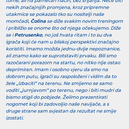
tome, ali na pametan način, bez srljanja. Neće biti
nekih značajnijih promjena, kroz pripremne
utakmice se pokazalo tko su nositelji naše
momčadi,
Čolina
se diže svakim novim treningom
i približio se onome što od njega očekujemo. Diže
se i
Petrusenko
, no još hvata ritam i to su dva
igrača koji će nam u bliskoj perspektivi značajno
koristiti. Imamo možda jednu-dvije nepoznanice,
ali znamo kako se suprotstaviti prvaku. Bili smo
razočarani porazom na startu, no nitko nije ostao
deprimiran. Imam i osobno vjeru da smo na
dobrom putu, igrači su raspoloženi i vidim da to
žele „izbaciti“ na terenu. Ne smijemo se samo
voditi „jurnjavom“ po terenu, nego i biti mudri da
bismo stigli do pobjede. Želimo prezentirati
nogomet koji bi zadovoljio naše navijače, a s
druge strane sam svjestan da rezultat ne smije
izostati.