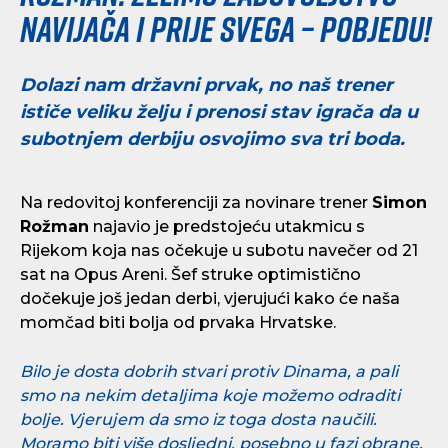
navijača i prije svega – pobjedu!
Dolazi nam državni prvak, no naš trener
ističe veliku želju i prenosi stav igrača da u
subotnjem derbiju osvojimo sva tri boda.
Na redovitoj konferenciji za novinare trener
Simon
Rožman
najavio je predstojeću utakmicu s
Rijekom koja nas očekuje u subotu navečer od 21
sat na Opus Areni. Šef struke optimistično
dočekuje još jedan derbi, vjerujući kako će naša
momčad biti bolja od prvaka Hrvatske.
Bilo je dosta dobrih stvari protiv Dinama, a pali
smo na nekim detaljima koje možemo odraditi
bolje. Vjerujem da smo iz toga dosta naučili.
Moramo biti više dosljedni, posebno u fazi obrane,