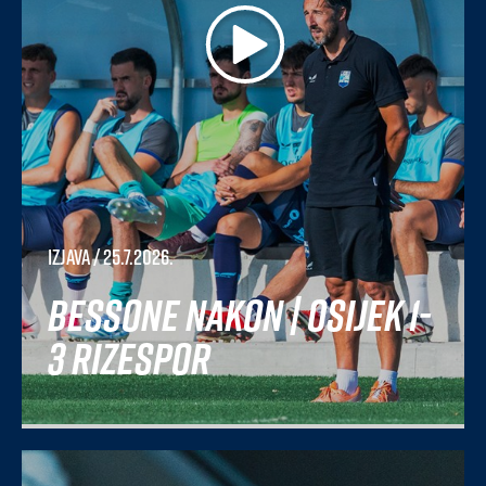
Izjava
/ 25.7.2026.
Bessone nakon | Osijek 1-
3 Rizespor