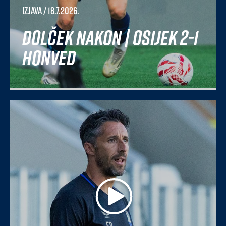
Izjava
/ 18.7.2026.
Dolček nakon | Osijek 2-1
Honved