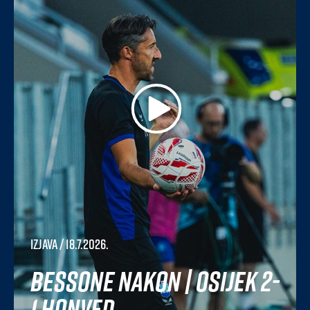
Izjava
/ 18.7.2026.
Bessone nakon | Osijek 2-
1 Honved