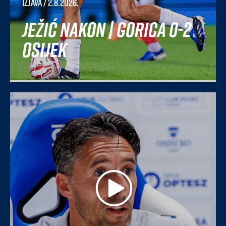
Izjava
/ 2.8.2026.
Ježić nakon | Gorica 0-2
Osijek