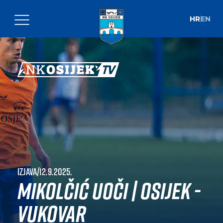
HR
EN
Izjava
|
12.9.2025.
Mikolčić uoči | Osijek -
Vukovar