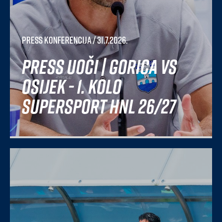
Press konferencija
/ 31.7.2026.
Press uoči | Gorica vs
Osijek - 1. kolo
SuperSport HNL 26/27