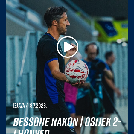
Izjava
/ 18.7.2026.
Bessone nakon | Osijek 2-
1 Honved