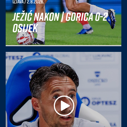
Izjava
/ 2.8.2026.
Ježić nakon | Gorica 0-2
Osijek