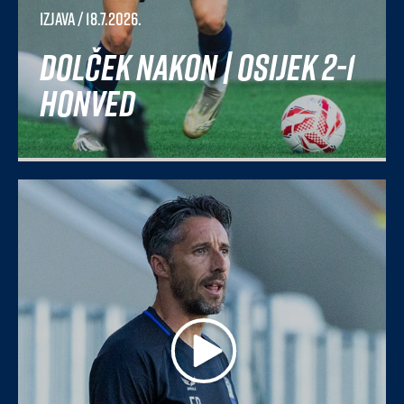
Izjava
/ 18.7.2026.
Dolček nakon | Osijek 2-1
Honved