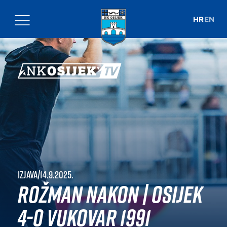
HR
EN
Izjava
|
14.9.2025.
Rožman nakon | Osijek
4-0 Vukovar 1991