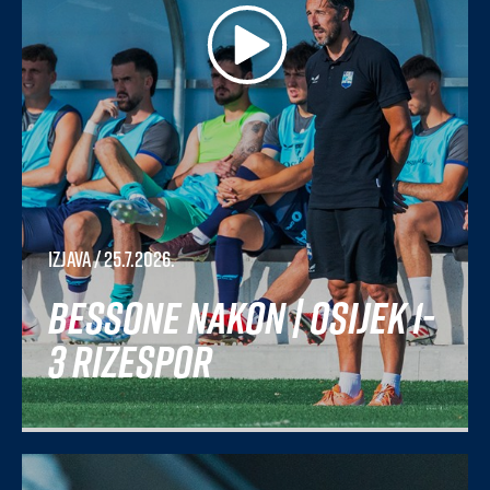
Izjava
/ 25.7.2026.
Bessone nakon | Osijek 1-
3 Rizespor