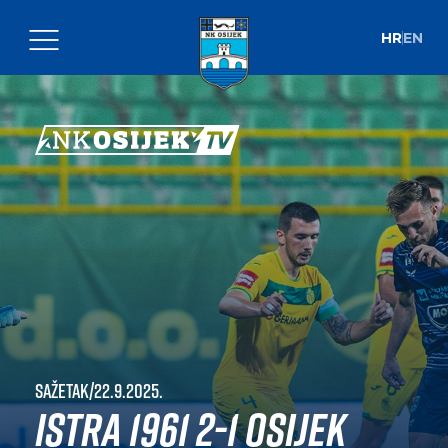
HR
EN
Sažetak
|
22.9.2025.
Istra 1961 2-1 Osijek