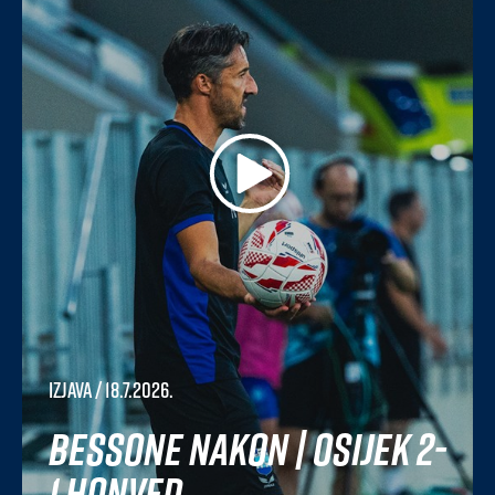
Izjava
/ 18.7.2026.
Bessone nakon | Osijek 2-
1 Honved