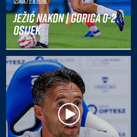
Izjava
/ 2.8.2026.
Ježić nakon | Gorica 0-2
Osijek