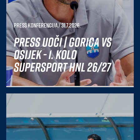
Press konferencija
/ 31.7.2026.
Press uoči | Gorica vs
Osijek - 1. kolo
SuperSport HNL 26/27