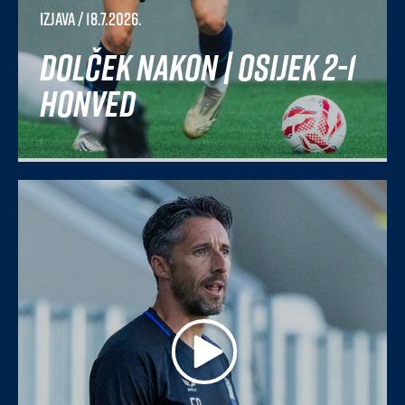
Izjava
/ 18.7.2026.
Dolček nakon | Osijek 2-1
Honved