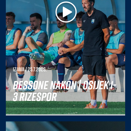
Izjava
/ 25.7.2026.
Bessone nakon | Osijek 1-
3 Rizespor