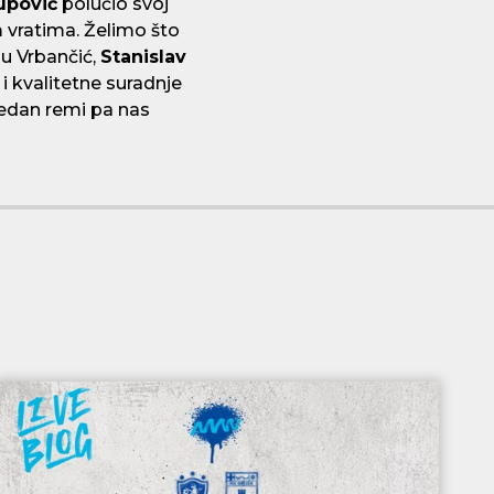
upović
polučio svoj
 vratima. Želimo što
u Vrbančić,
Stanislav
i kvalitetne suradnje
 jedan remi pa nas