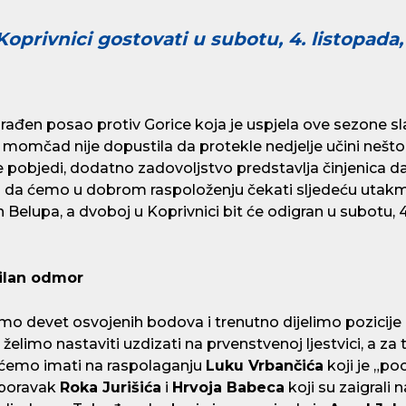
 Koprivnici gostovati u subotu, 4. listopada
rađen posao protiv Gorice koja je uspjela ove sezone sl
 momčad nije dopustila da protekle nedjelje učini nešto v
se pobjedi, dodatno zadovoljstvo predstavlja činjenica 
 da ćemo u dobrom raspoloženju čekati sljedeću utakmic
Belupa, a dvoboj u Koprivnici bit će odigran u subotu, 4
silan odmor
mamo devet osvojenih bodova i trenutno dijelimo pozici
elimo nastaviti uzdizati na prvenstvenoj ljestvici, a za 
ećemo imati na raspolaganju
Luku Vrbančića
koji je „po
 oporavak
Roka Jurišića
i
Hrvoja Babeca
koji su zaigrali 