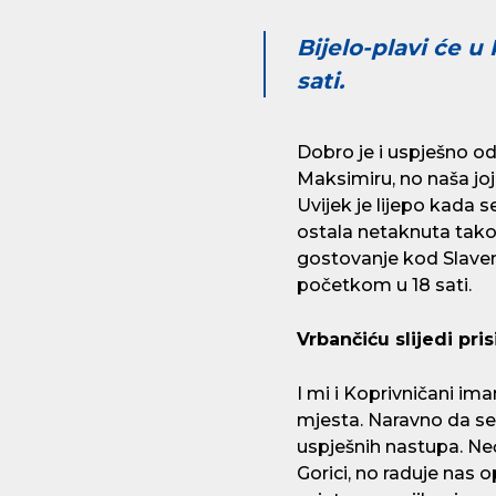
Bijelo-plavi će u
sati.
Dobro je i uspješno od
Maksimiru, no naša joj
Uvijek je lijepo kada 
ostala netaknuta tako
gostovanje kod Slaven 
početkom u 18 sati.
Vrbančiću slijedi pri
I mi i Koprivničani i
mjesta. Naravno da se ž
uspješnih nastupa. N
Gorici, no raduje nas