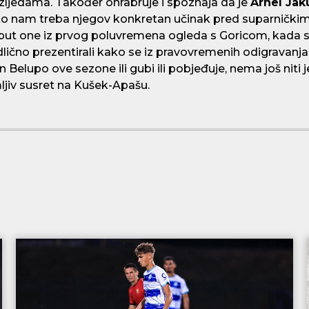
zljedama. Također ohrabruje i spoznaja da je
Arnel Jak
iko nam treba njegov konkretan učinak pred suparničkim
oput one iz prvog poluvremena ogleda s Goricom, kada s
lično prezentirali kako se iz pravovremenih odigravanja 
n Belupo ove sezone ili gubi ili pobjeđuje, nema još niti
ljiv susret na Kušek-Apašu.