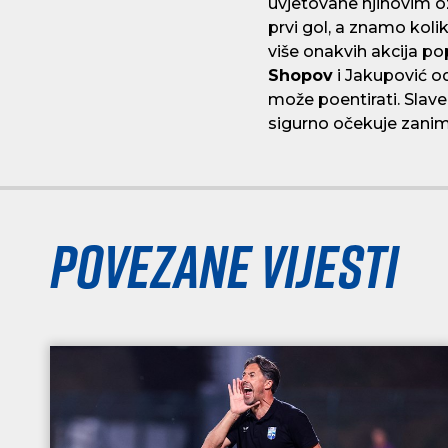
uvjetovane njihovim o
prvi gol, a znamo kol
više onakvih akcija p
Shopov
i Jakupović od
može poentirati. Slave
sigurno očekuje zanim
Povezane vijesti