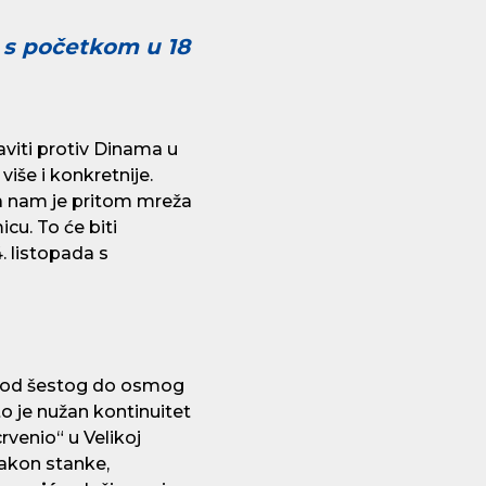
, s početkom u 18
aviti protiv Dinama u
iše i konkretnije.
da nam je pritom mreža
u. To će biti
. listopada s
je od šestog do osmog
to je nužan kontinuitet
crvenio“ u Velikoj
nakon stanke,