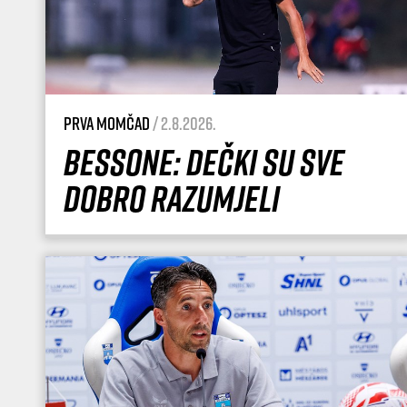
Prva momčad
/ 2.8.2026.
Bessone: Dečki su sve
dobro razumjeli