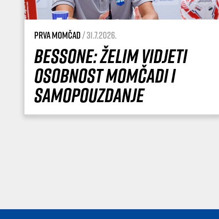
Prva momčad
/ 31.7.2026.
Bessone: Želim vidjeti
osobnost momčadi i
samopouzdanje