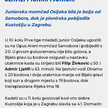
Juniorska momčad Osijeka bila je bolja od
Samobora, dok je pionirska pobijedila
Kustošiju u Zagrebu.
U 10. kolu Prve lige mladeži, junior Osijeka ugostili
su na Opus Areni momčad Samobora i pobijedili s
2:0. U prvom poluvremenu nije bilo golova, a
Bijelo-plavi su bodove osigurali u nastavku
utakmice kada su strijelci bili
Filip Živković
u 50. i
Admir Ljatifi
u 63. minuti. Na ljestvici vodi Dinamo
s 20 bodova i dvije utakmice manje od Bijelo-plavi
koji sun a drugom mjestu s 19 bodova, dok
trećeplasirana Rijeka ima 18.
Kadeti su u 11. kolu gostovali kod vrlo dobre
Kustošije koja je u Zagrebu slavila sa 4:1. Domaćin