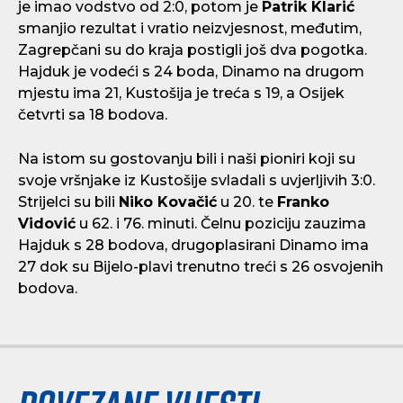
je imao vodstvo od 2:0, potom je
Patrik Klarić
smanjio rezultat i vratio neizvjesnost, međutim,
Zagrepčani su do kraja postigli još dva pogotka.
Hajduk je vodeći s 24 boda, Dinamo na drugom
mjestu ima 21, Kustošija je treća s 19, a Osijek
četvrti sa 18 bodova.
Na istom su gostovanju bili i naši pioniri koji su
svoje vršnjake iz Kustošije svladali s uvjerljivih 3:0.
Strijelci su bili
Niko Kovačić
u 20. te
Franko
Vidović
u 62. i 76. minuti. Čelnu poziciju zauzima
Hajduk s 28 bodova, drugoplasirani Dinamo ima
27 dok su Bijelo-plavi trenutno treći s 26 osvojenih
bodova.