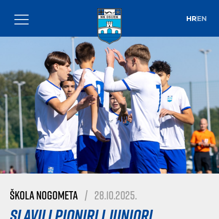
HR
EN
Škola nogometa
|
28.10.2025.
Slavili pioniri i juniori