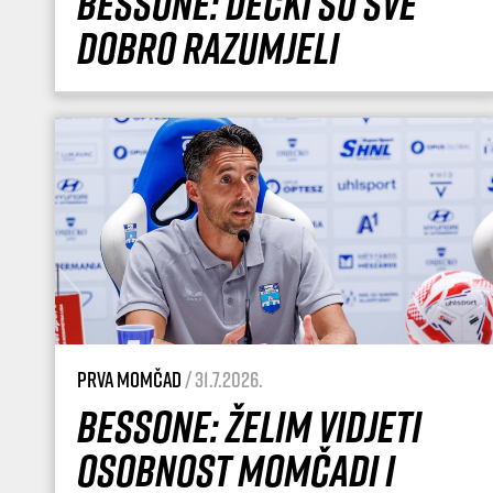
Bessone: Dečki su sve
dobro razumjeli
Prva momčad
/ 31.7.2026.
Bessone: Želim vidjeti
osobnost momčadi i