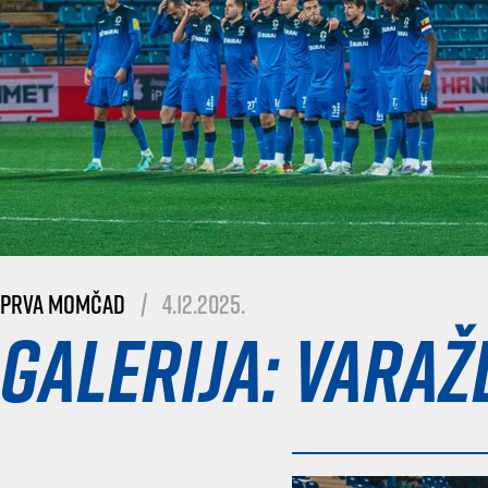
Prva momčad
|
4.12.2025.
Galerija: Varažd