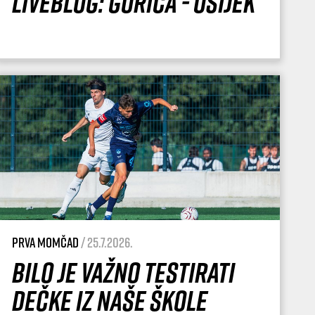
Liveblog: Gorica - Osijek
Prva momčad
/ 25.7.2026.
Bilo je važno testirati
dečke iz naše Škole