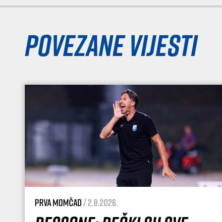
Povezane vijesti
Prva momčad
/ 2.8.2026.