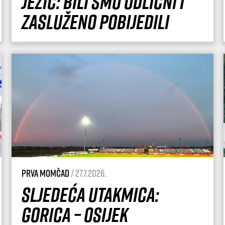
Ježić: Bili smo odlični i
zasluženo pobijedili
Prva momčad
/ 27.7.2026.
Sljedeća utakmica:
Gorica – Osijek