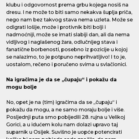
klubu i odgovornost prema grbu kojega nosiš na
dresu. I ne može to biti samo nekakva šuplja priča,
nego nam bez takvog stava nema uzleta. Može se
odigrati lošije, može i protivnik biti bolji i
nadmoćniji, može se imati slabiji dan, ali da nema
vidljivog i naglašenog žara, odlučnijeg stava i
fanatične borbenosti, posebno iz pozicije u kojoj
se nalazimo, to je potpuno neprihvatljivo! I to je,
uostalom, rečeno i poručeno svima u svlačionici.
Na igračima je da se „čupaju“ i pokažu da
mogu bolje
No, opet je na (tim) igračima da se „čupaju“ i
pokažu da mogu, a ne samo moraju bolje i više.
Posljednji puta smo pobijedili 28. rujna u Velikoj
Gorici, a u idućem kolu nam dolazi upravo taj
suparnik u Osijek. Suvišno je uopće potencirati