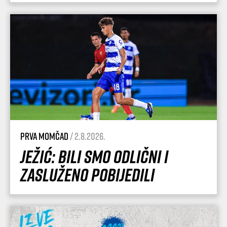
Prva momčad
/ 2.8.2026.
Ježić: Bili smo odlični i
zasluženo pobijedili