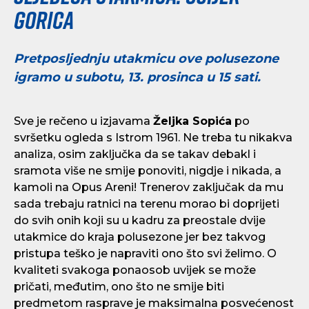
Gorica
Pretposljednju utakmicu ove polusezone
igramo u subotu, 13. prosinca u 15 sati.
Sve je rečeno u izjavama
Željka Sopića
po
svršetku ogleda s Istrom 1961. Ne treba tu nikakva
analiza, osim zaključka da se takav debakl i
sramota više ne smije ponoviti, nigdje i nikada, a
kamoli na Opus Areni! Trenerov zaključak da mu
sada trebaju ratnici na terenu morao bi doprijeti
do svih onih koji su u kadru za preostale dvije
utakmice do kraja polusezone jer bez takvog
pristupa teško je napraviti ono što svi želimo. O
kvaliteti svakoga ponaosob uvijek se može
pričati, međutim, ono što ne smije biti
predmetom rasprave je maksimalna posvećenost