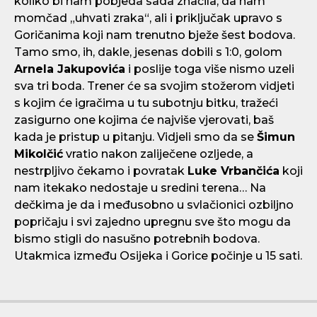
koliko bi nam pobjeda sada značila, da nam
momčad „uhvati zraka“, ali i priključak upravo s
Goričanima koji nam trenutno bježe šest bodova.
Tamo smo, ih, dakle, jesenas dobili s 1:0, golom
Arnela Jakupovića
i poslije toga više nismo uzeli
sva tri boda. Trener će sa svojim stožerom vidjeti
s kojim će igračima u tu subotnju bitku, tražeći
zasigurno one kojima će najviše vjerovati, baš
kada je pristup u pitanju. Vidjeli smo da se
Šimun
Mikolčić
vratio nakon zaliječene ozljede, a
nestrpljivo čekamo i povratak
Luke Vrbančića
koji
nam itekako nedostaje u sredini terena… Na
dečkima je da i međusobno u svlačionici ozbiljno
popričaju i svi zajedno upregnu sve što mogu da
bismo stigli do nasušno potrebnih bodova.
Utakmica između Osijeka i Gorice počinje u 15 sati.