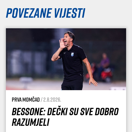
Povezane vijesti
Prva momčad
/ 2.8.2026.
Bessone: Dečki su sve dobro
razumjeli