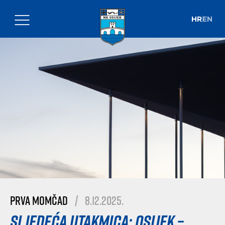
HR
EN
Prva momčad
|
8.12.2025.
Sljedeća utakmica: Osijek –