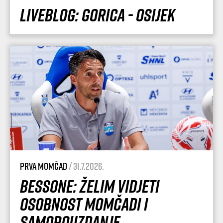
Liveblog: Gorica - Osijek
Prva momčad
/ 31.7.2026.
Bessone: Želim vidjeti
osobnost momčadi i
samopouzdanje