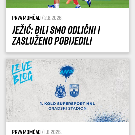
Prva momčad
/ 2.8.2026.
Ježić: Bili smo odlični i
zasluženo pobijedili
Prva momčad
/ 1.8.2026.