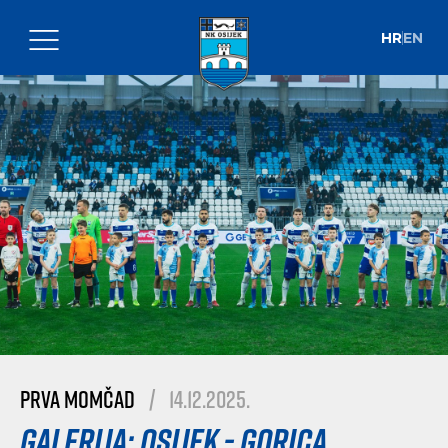
HR
EN
Prva momčad
|
14.12.2025.
Galerija: Osijek - Gorica