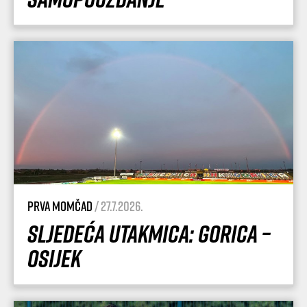
Prva momčad
/ 27.7.2026.
Sljedeća utakmica: Gorica –
Osijek