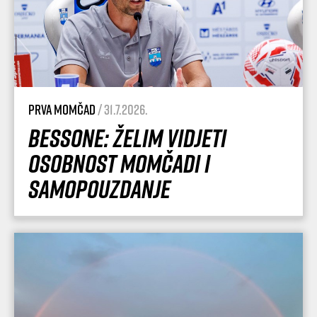
Prva momčad
/ 31.7.2026.
Bessone: Želim vidjeti
osobnost momčadi i
samopouzdanje