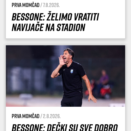
Prva momčad
/ 7.8.2026.
Bessone: Želimo vratiti
navijače na stadion
Prva momčad
/ 2.8.2026.
Bessone: Dečki su sve dobro