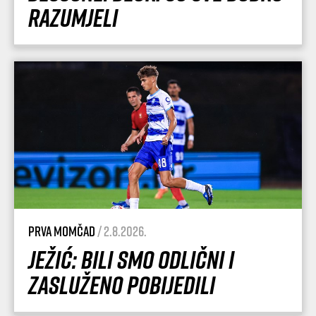
razumjeli
Prva momčad
/ 2.8.2026.
Ježić: Bili smo odlični i
zasluženo pobijedili