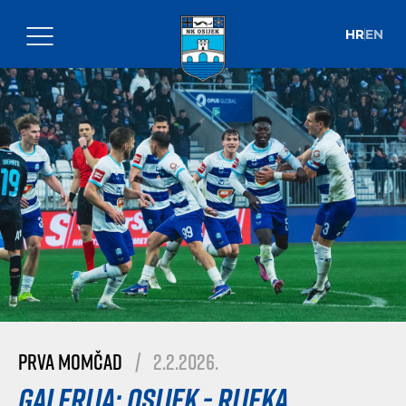
HR
EN
Prva momčad
|
2.2.2026.
Galerija: Osijek - Rijeka