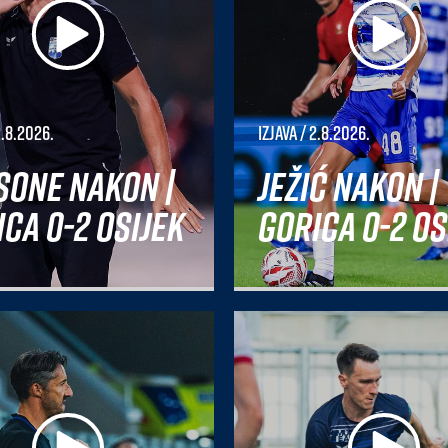
2.8.2026.
Izjava
/ 2.8.2026.
sone nakon |
Ježić nakon |
ca 0-2 Osijek
Gorica 0-2 Os