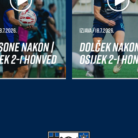
8.7.2026.
Izjava
/ 18.7.2026.
sone nakon |
Dolček nakon
ek 2-1 Honved
Osijek 2-1 Ho