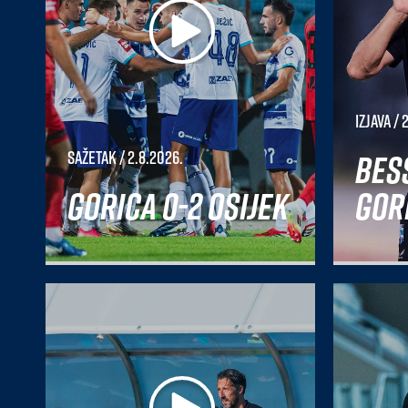
Izjava
/ 
Bes
Sažetak
/ 2.8.2026.
Gorica 0-2 Osijek
Gori