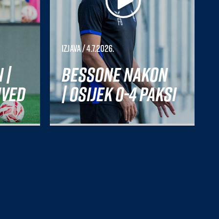
Izjava
/ 4.7.2026.
 |
Bessone nakon
nved
| Osijek 0-4 Paksi