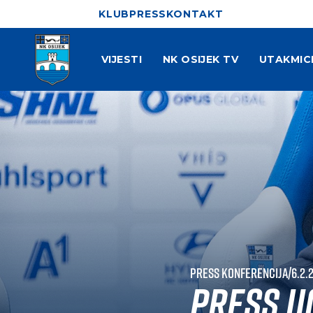
KLUB
PRESS
KONTAKT
VIJESTI
NK OSIJEK TV
UTAKMIC
Press konferencija
|
6.2.
Press uo