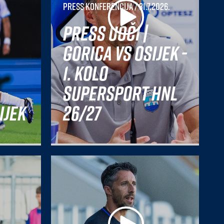
Press konferencija
/ 31.7.2026.
Press uoči |
Gorica vs Osijek -
1. kolo
SuperSport HNL
ijek
26/27