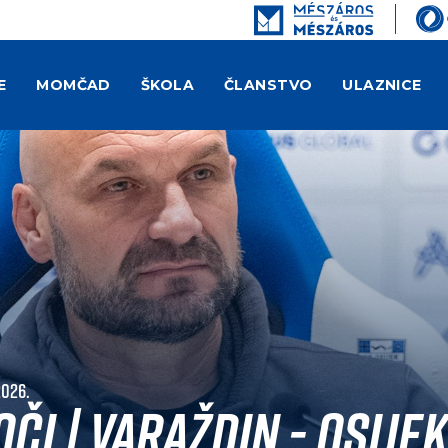
E
MOMČAD
ŠKOLA
ČLANSTVO
ULAZNICE
2026.
či | Varaždin - Osijek