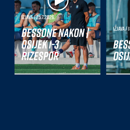
Izjava
/ 25.7.2026.
Bessone nakon |
Izjava
/ 1
Osijek 1-3
Bes
Rizespor
Osij