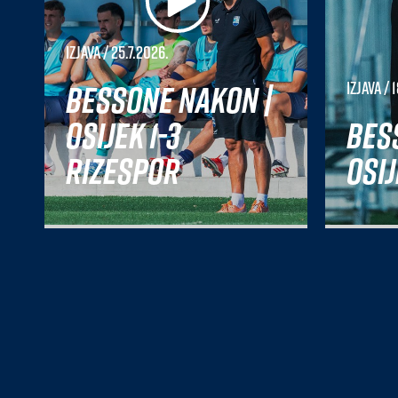
Izjava
/ 25.7.2026.
Bessone nakon |
Izjava
/ 1
Osijek 1-3
Bes
Rizespor
Osij