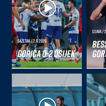
Izjava
/ 
Bes
Sažetak
/ 2.8.2026.
Gorica 0-2 Osijek
Gori