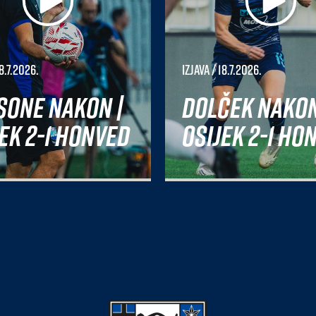
8.7.2026.
Izjava
/ 18.7.2026.
sone nakon |
Dolček nakon
ek 2-1 Honved
Osijek 2-1 Ho