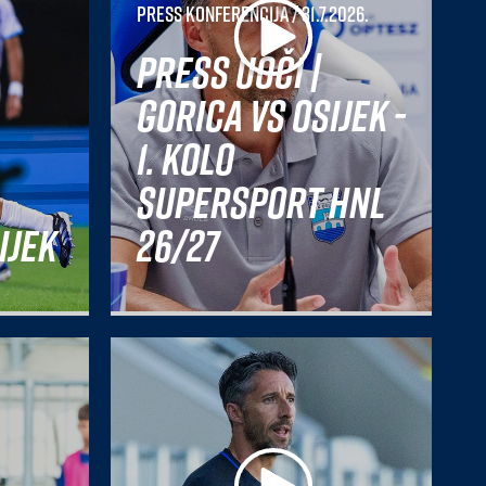
Press konferencija
/ 31.7.2026.
Press uoči |
Gorica vs Osijek -
1. kolo
SuperSport HNL
ijek
26/27