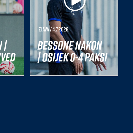
Izjava
/ 4.7.2026.
 |
Bessone nakon
nved
| Osijek 0-4 Paksi