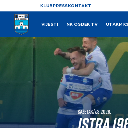
KLUB
PRESS
KONTAKT
VIJESTI
NK OSIJEK TV
UTAKMIC
Sažetak
|
7.3.2026.
Istra 196