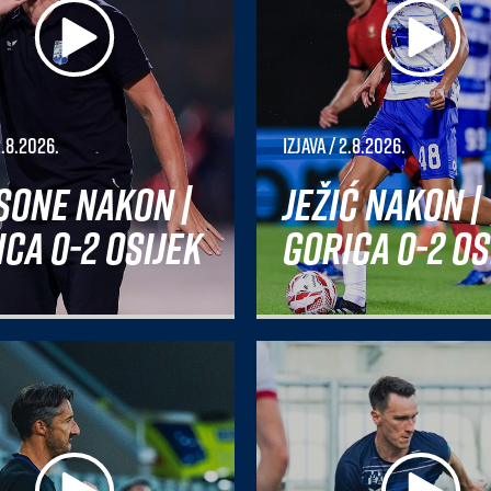
2.8.2026.
Izjava
/ 2.8.2026.
sone nakon |
Ježić nakon |
ca 0-2 Osijek
Gorica 0-2 Os