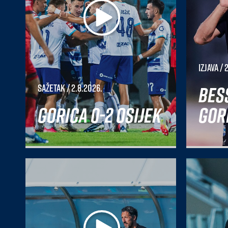
Izjava
/ 
Bes
Sažetak
/ 2.8.2026.
Gorica 0-2 Osijek
Gori