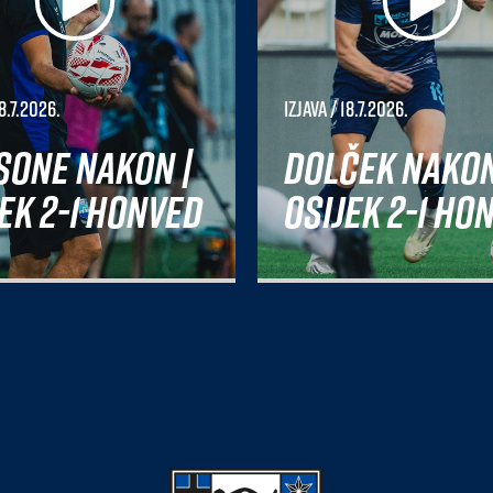
8.7.2026.
Izjava
/ 18.7.2026.
sone nakon |
Dolček nakon
ek 2-1 Honved
Osijek 2-1 Ho