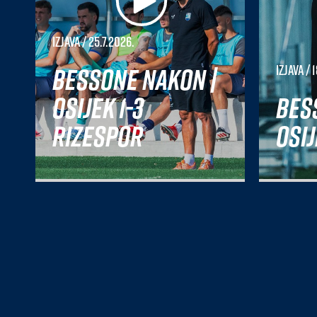
Izjava
/ 25.7.2026.
Bessone nakon |
Izjava
/ 1
Osijek 1-3
Bes
Rizespor
Osij