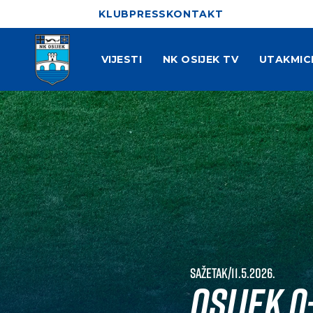
KLUB
PRESS
KONTAKT
VIJESTI
NK OSIJEK TV
UTAKMIC
Sažetak
|
11.5.2026.
Osijek 0-