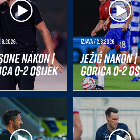
2.8.2026.
Izjava
/ 2.8.2026.
sone nakon |
Ježić nakon |
ca 0-2 Osijek
Gorica 0-2 Os