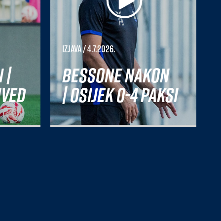
Izjava
/ 4.7.2026.
 |
Bessone nakon
nved
| Osijek 0-4 Paksi