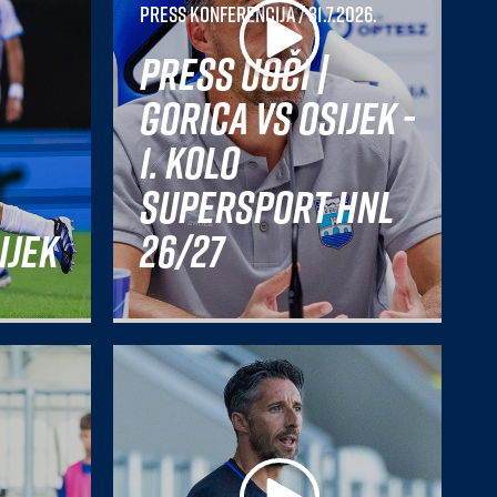
Press konferencija
/ 31.7.2026.
Press uoči |
Gorica vs Osijek -
1. kolo
SuperSport HNL
ijek
26/27