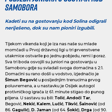
Samobora
Kadeti su na gostovanju kod Solina odigrali
neriješeno, dok su nam pioniri izgubili.
Tijekom vikenda koji je iza nas naše su mlade
momčadi u Prvoj državnoj ligi u tri prvenstvene
utakmice ostvarile po jednu pobjedu, remi i poraz.
Sva tri boda osvojili su juniori na gostovanju u
Samoboru gdje su svladali svoga domaćina s 2:1.
Domaćini su rano došli u vodstvo, izjednačio je
Šimun Begović
u posljednjim trenucima prvog
poluvremena, a u nastavku je Osijek autogol
protivničkog igrača iz 61. minute stigao do punog
plijena. U sastavu su bili:
Tolić
,
Andoči Tar
,
Begović,
Nekić
,
Kalem
,
Lučić
,
Tikvić
,
Šainović
(od
86.
Gagulić
),
D. Jaman
(od 64.
Šokić
),
Drga
(od 90.