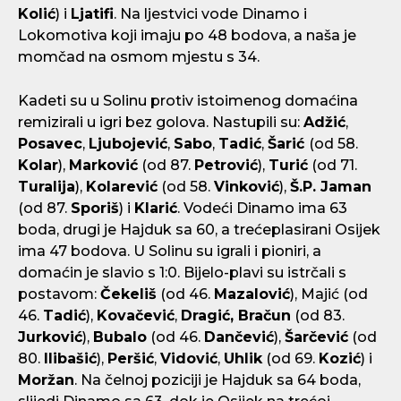
Kolić
) i
Ljatifi
. Na ljestvici vode Dinamo i
Lokomotiva koji imaju po 48 bodova, a naša je
momčad na osmom mjestu s 34.
Kadeti su u Solinu protiv istoimenog domaćina
remizirali u igri bez golova. Nastupili su:
Adžić
,
Posavec
,
Ljubojević
,
Sabo
,
Tadić
,
Šarić
(od 58.
Kolar
),
Marković
(od 87.
Petrović
),
Turić
(od 71.
Turalija
),
Kolarević
(od 58.
Vinković
),
Š.P. Jaman
(od 87.
Sporiš
) i
Klarić
. Vodeći Dinamo ima 63
boda, drugi je Hajduk sa 60, a trećeplasirani Osijek
ima 47 bodova. U Solinu su igrali i pioniri, a
domaćin je slavio s 1:0. Bijelo-plavi su istrčali s
postavom:
Čekeliš
(od 46.
Mazalović
), Majić (od
46.
Tadić
),
Kovačević
,
Dragić, Bračun
(od 83.
Jurković
),
Bubalo
(od 46.
Dančević
),
Šarčević
(od
80.
Ilibašić
),
Peršić
,
Vidović
,
Uhlik
(od 69.
Kozić
) i
Moržan
. Na čelnoj poziciji je Hajduk sa 64 boda,