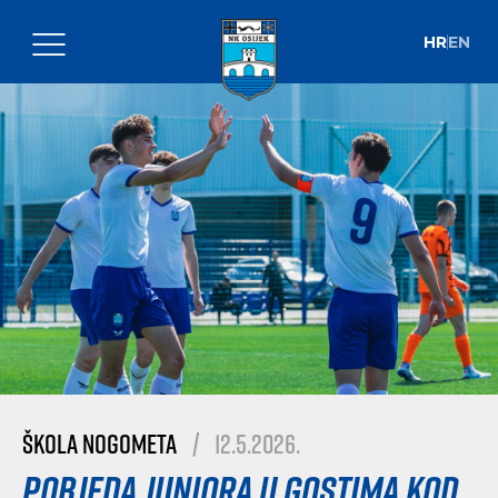
HR
EN
Škola nogometa
|
12.5.2026.
Pobjeda juniora u gostima kod