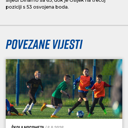
slijedi Dinamo sa 63, dok je Osijek na trećoj
poziciji s 53 osvojena boda.
Povezane vijesti
Škola nogometa
/ 6.8.2026.