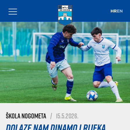
HR
EN
Škola nogometa
|
15.5.2026.
Dolaze nam Dinamo i Rijeka