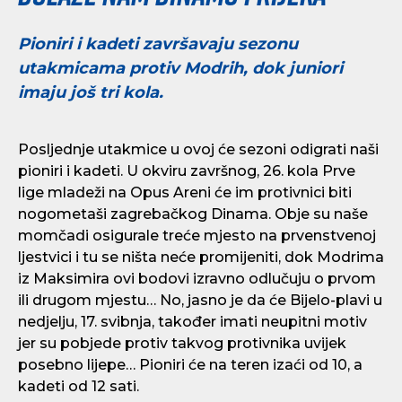
Pioniri i kadeti završavaju sezonu
utakmicama protiv Modrih, dok juniori
imaju još tri kola.
Posljednje utakmice u ovoj će sezoni odigrati naši
pioniri i kadeti. U okviru završnog, 26. kola Prve
lige mladeži na Opus Areni će im protivnici biti
nogometaši zagrebačkog Dinama. Obje su naše
momčadi osigurale treće mjesto na prvenstvenoj
ljestvici i tu se ništa neće promijeniti, dok Modrima
iz Maksimira ovi bodovi izravno odlučuju o prvom
ili drugom mjestu… No, jasno je da će Bijelo-plavi u
nedjelju, 17. svibnja, također imati neupitni motiv
jer su pobjede protiv takvog protivnika uvijek
posebno lijepe… Pioniri će na teren izaći od 10, a
kadeti od 12 sati.