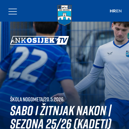
HR
EN
Škola nogometa
|
20.5.2026.
Sabo i Žitnjak nakon |
Sezona 25/26 (kadeti)