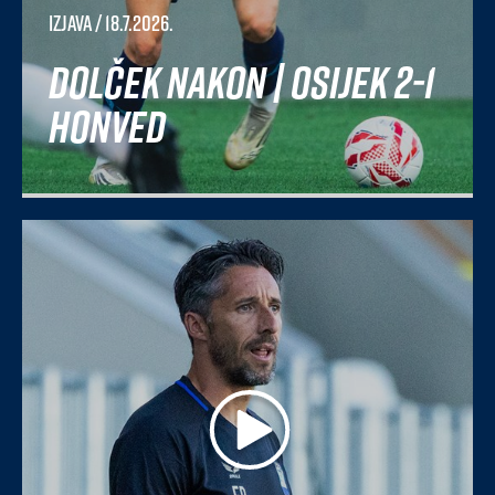
Izjava
/ 18.7.2026.
Dolček nakon | Osijek 2-1
Honved