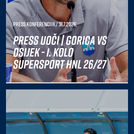
Press konferencija
/ 31.7.2026.
Press uoči | Gorica vs
Osijek - 1. kolo
SuperSport HNL 26/27