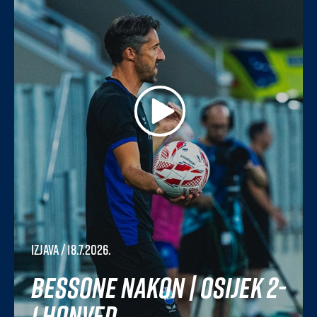
Izjava
/ 18.7.2026.
Bessone nakon | Osijek 2-
1 Honved