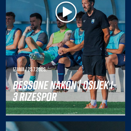
Izjava
/ 25.7.2026.
Bessone nakon | Osijek 1-
3 Rizespor