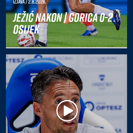
Izjava
/ 2.8.2026.
Ježić nakon | Gorica 0-2
Osijek