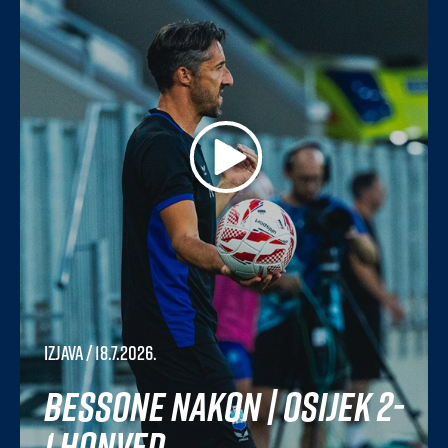
Izjava
/ 18.7.2026.
Bessone nakon | Osijek 2-
1 Honved