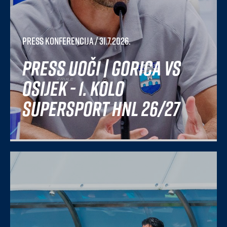
Press konferencija
/ 31.7.2026.
Press uoči | Gorica vs
Osijek - 1. kolo
SuperSport HNL 26/27