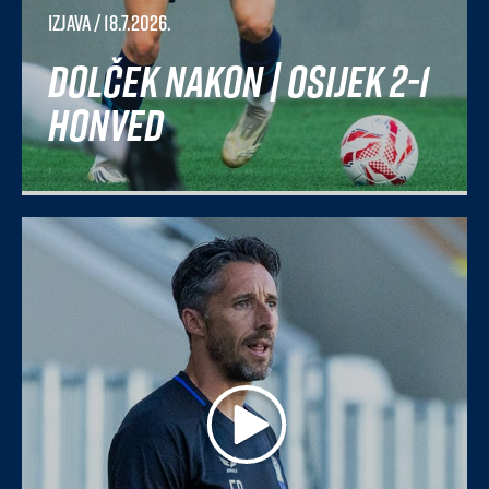
Izjava
/ 18.7.2026.
Dolček nakon | Osijek 2-1
Honved