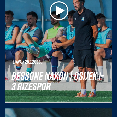
Izjava
/ 25.7.2026.
Bessone nakon | Osijek 1-
3 Rizespor