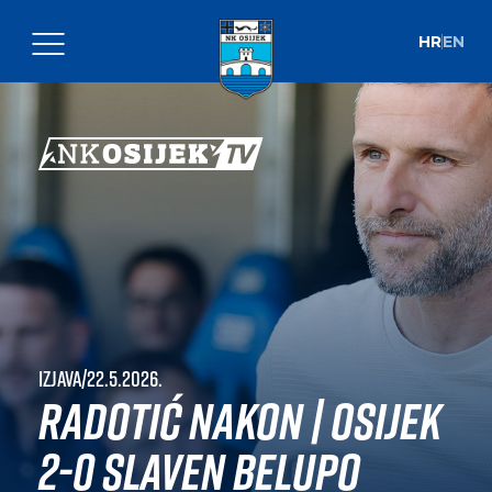
HR
EN
Izjava
|
22.5.2026.
Radotić nakon | Osijek
2-0 Slaven Belupo