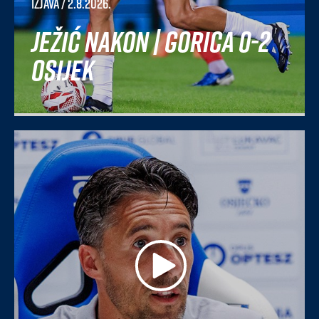
Izjava
/ 2.8.2026.
Ježić nakon | Gorica 0-2
Osijek