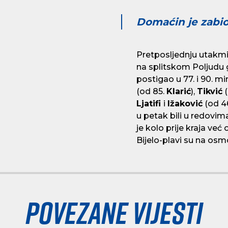
Domaćin je zabio
Pretposljednju utakmic
na splitskom Poljudu 
postigao u 77. i 90. min
(od 85.
Klarić
),
Tikvić
(
Ljatifi
i
Ižaković
(od 4
u petak bili u redovi
je kolo prije kraja ve
Bijelo-plavi su na os
Povezane vijesti