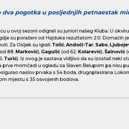
 dva pogotka u posljednjih petnaestak mi
u u ovoj sezoni odigrali su juniori našeg Kluba. U okviru
gdje su poraženi od Hajduka rezultatom 2:0. Domaćin j
uti. Za Osijek su igrali:
Tolić
,
Andoči-Tar
,
Sabo
,
Ljuboje
od 88.
Marković
),
Gagulić
(od 62.
Kolarević
),
Šainović
(
6.
Turić
). Iz ovog je sastava vidljivo da su izostali neki s
ma prve momčadi u ogledu sa Slaven Belupom pa nisu pu
ć osigurao naslov prvaka s 54 boda, drugoplasirana Loko
mom mjestu s 35 osvojenih bodova.