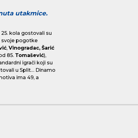
nuta utakmice.
 25. kola gostovali su
e svoje pogotke
vić
,
Vinogradac,
Šarić
od 85.
Tomašević
),
tandardni igrači koji su
tovali u Split… Dinamo
motiva ima 49, a