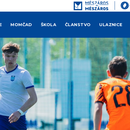
E
MOMČAD
ŠKOLA
ČLANSTVO
ULAZNICE