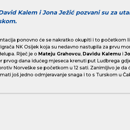
David Kalem i Jona Ježić pozvani su za ut
skom.
ntacija ponovno će se nakratko okupiti i to početkom l
a igrača NK Osijek koja su nedavno nastupila za prvu m
elupa. Riječ je o
Mateju Grahovcu
,
Davidu Kalemu
i
Jo
ožer prvog dana idućeg mjeseca krenuti put Ludbrega gdje 
protiv Norveške se početkom u 12 sati. Zanimljivo je da 
i, imati još jedno odmjeravanje snaga i to s Turskom u Č