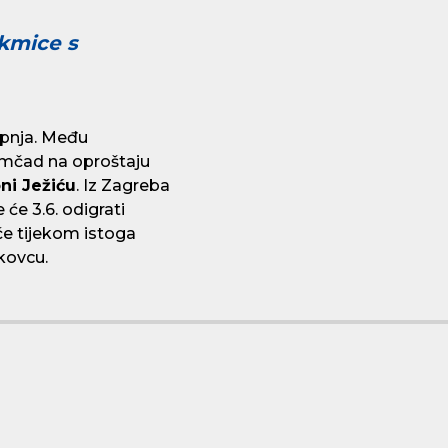
akmice s
ipnja. Među
omčad na oproštaju
ni Ježiću
. Iz Zagreba
će 3.6. odigrati
će tijekom istoga
akovcu.