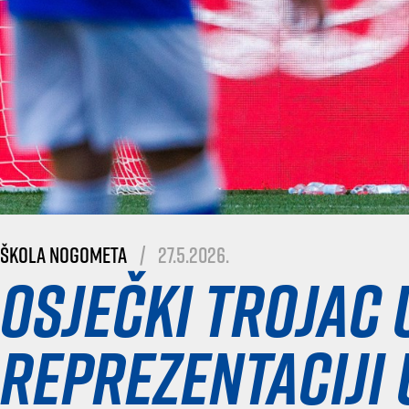
Škola nogometa
|
27.5.2026.
Osječki trojac 
reprezentaciji 