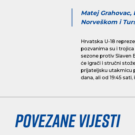
Matej Grahovac, 
Norveškom i Tur
Hrvatska U-18 repreze
pozvanima su i trojic
sezone protiv Slaven B
će igrači i stručni st
prijateljsku utakmicu 
dana, ali od 19:45 sat
Povezane vijesti