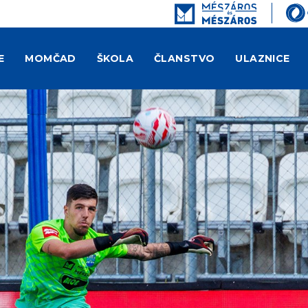
E
MOMČAD
ŠKOLA
ČLANSTVO
ULAZNICE