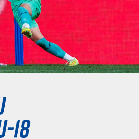
u
U-18