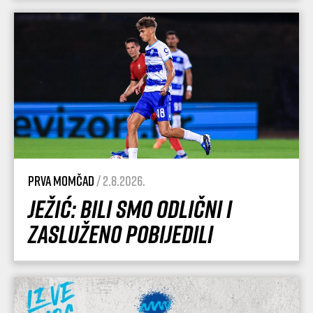
Prva momčad
/ 2.8.2026.
Ježić: Bili smo odlični i
zasluženo pobijedili