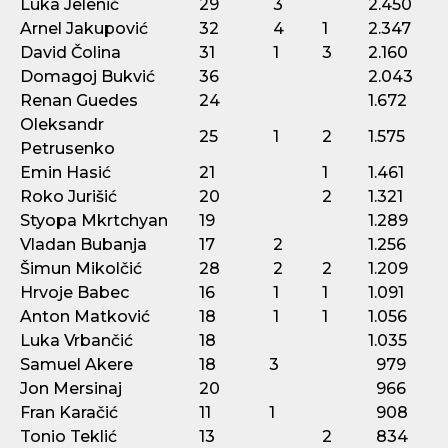
Luka Jelenić
29
3
2.450
Arnel Jakupović
32
4
1
2.347
David Čolina
31
1
3
2.160
Domagoj Bukvić
36
2.043
Renan Guedes
24
1.672
Oleksandr
25
1
2
1.575
Petrusenko
Emin Hasić
21
1
1.461
Roko Jurišić
20
2
1.321
Styopa Mkrtchyan
19
1.289
Vladan Bubanja
17
2
1.256
Šimun Mikolčić
28
2
2
1.209
Hrvoje Babec
16
1
1
1.091
Anton Matković
18
1
1
1.056
Luka Vrbančić
18
1.035
Samuel Akere
18
3
979
Jon Mersinaj
20
966
Fran Karačić
11
1
908
Tonio Teklić
13
2
834