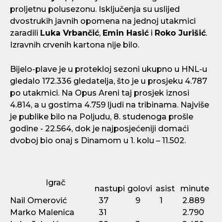
proljetnu polusezonu. Isključenja su uslijed
dvostrukih javnih opomena na jednoj utakmici
zaradili
Luka Vrbančić
,
Emin Hasić
i
Roko Jurišić
.
Izravnih crvenih kartona nije bilo.
Bijelo-plave je u protekloj sezoni ukupno u HNL-u
gledalo 172.336 gledatelja, što je u prosjeku 4.787
po utakmici. Na Opus Areni taj prosjek iznosi
4.814, a u gostima 4.759 ljudi na tribinama. Najviše
je publike bilo na Poljudu, 8. studenoga prošle
godine - 22.564, dok je najposjećeniji domaći
dvoboj bio onaj s Dinamom u 1. kolu – 11.502.
Igrač
nastupi
golovi
asist
minute
Nail Omerović
37
9
1
2.889
Marko Malenica
31
2.790