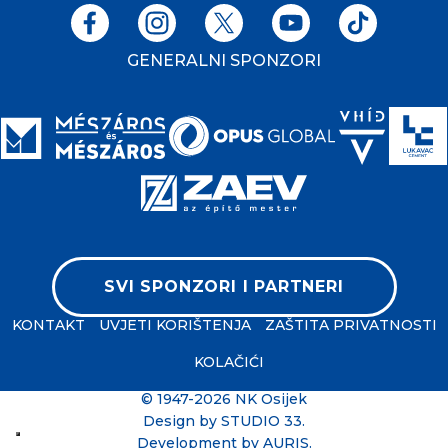
GENERALNI SPONZORI
SVI SPONZORI I PARTNERI
KONTAKT
UVJETI KORIŠTENJA
ZAŠTITA PRIVATNOSTI
KOLAČIĆI
© 1947-2026 NK Osijek
Design by
STUDIO 33
.
Development by
AURIS
.