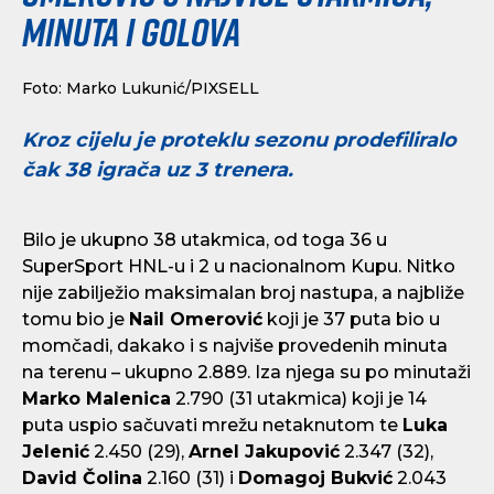
minuta i golova
Foto: Marko Lukunić/PIXSELL
Kroz cijelu je proteklu sezonu prodefiliralo
čak 38 igrača uz 3 trenera.
Bilo je ukupno 38 utakmica, od toga 36 u
SuperSport HNL-u i 2 u nacionalnom Kupu. Nitko
nije zabilježio maksimalan broj nastupa, a najbliže
tomu bio je
Nail Omerović
koji je 37 puta bio u
momčadi, dakako i s najviše provedenih minuta
na terenu – ukupno 2.889. Iza njega su po minutaži
Marko Malenica
2.790 (31 utakmica) koji je 14
puta uspio sačuvati mrežu netaknutom te
Luka
Jelenić
2.450 (29),
Arnel Jakupović
2.347 (32),
David Čolina
2.160 (31) i
Domagoj Bukvić
2.043