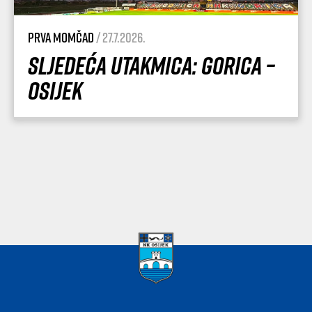
Prva momčad
/ 27.7.2026.
Sljedeća utakmica: Gorica –
Osijek