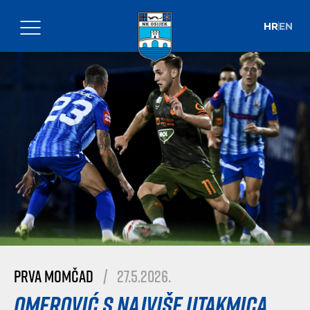
HR
EN
Prva momčad
|
27.5.2026.
Omerović s najviše utakmica,