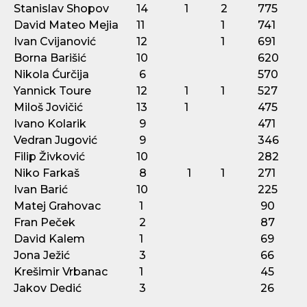
Stanislav Shopov
14
1
2
775
David Mateo Mejia
11
1
741
Ivan Cvijanović
12
1
691
Borna Barišić
10
620
Nikola Ćurčija
6
570
Yannick Toure
12
1
1
527
Miloš Jovičić
13
1
475
Ivano Kolarik
9
471
Vedran Jugović
9
346
Filip Živković
10
282
Niko Farkaš
8
1
1
271
Ivan Barić
10
225
Matej Grahovac
1
90
Fran Peček
2
87
David Kalem
1
69
Jona Ježić
3
66
Krešimir Vrbanac
1
45
Jakov Dedić
3
26