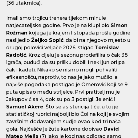
(36 utakmica).
Imali smo trojicu trenera tijekom minule
natjecateljske godine. Prvo je na klupi bio
Simon
Rožman
kojega je krajem listopada prošle godine
naslijedio
Željko Sopić
, da bi na njegovo mjesto u
drugoj polovici veljače 2026. stigao
Tomislav
Radotić
. Kroz cijelu je sezonu prodefiliralo čak 38
igrača, budući da su priliku dobili i neki juniori pa
čak i kadeti. Nikako se nismo mogli pohvaliti
efikasnošću, naprotiv, to nas je jako mučilo, a
najviše pogodaka postigao je Omerović koji se 9
puta upisao među strijelce. Prvi pratitelj mu je
Jakupović sa 4, dok su po 3 postigli Jelenić i
Samuel Akere
. Što se asistencija tiče, u toj je
statističkoj rubrici najbolji bio Čolina koji je svojim
završnim dodavanjem sudjelovao kod tri naša
gola. Najčešće je žute kartone dobivao
David
Mateo Mejia
(7) iako je kod nas odigrao samo