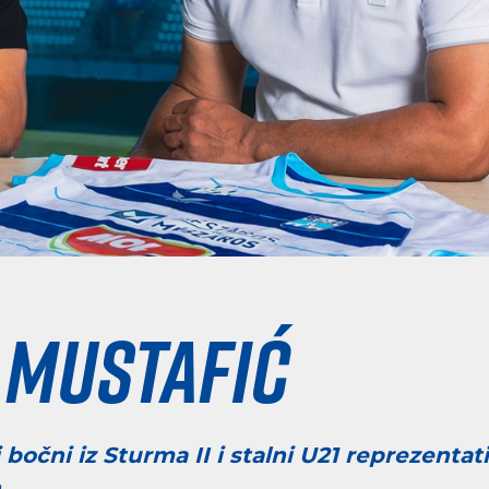
 Mustafić
bočni iz Sturma II i stalni U21 reprezentat
.