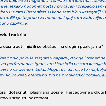
 prvo odlučio za nogomet. Trenirao sam kao mali taek
i je nekako nogomet postao privlačan i prebacio sam se
irati u svom Fürstenfeldu i kada sam bio u kategoriji 
turm. Bila je to proba za mene na kojoj sam zadovoljio tr
uno ozbiljnije.
edu i na krilu
z desnu aut-liniju ili se okušao i na drugim pozicijama?
 igrač prvo pokuša zaigrati u napadu, dok ga i treneri 
 na performance. Igrao sam i kao krilo pa sam kasnije 
završio na desnom beku. Mogu reći da mi je to i najbolja 
m. Volim igrati ofenzivno, biti na protivničkoj polovici, a
ali dotaknuti i plasmana Bosne i Hercegovine u drugi 
utno u središtu pozornosti…