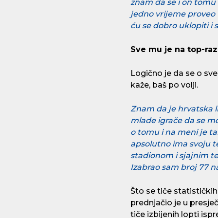
znam da se i on tomu 
jedno vrijeme proveo 
ću se dobro uklopiti i 
Sve mu je na top-razi
Logično je da se o sve
kaže, baš po volji.
Znam da je hrvatska li
mlade igrače da se mo
o tomu i na meni je t
apsolutno ima svoju 
stadionom i sjajnim te
Izabrao sam broj 77 n
Što se tiče statističk
prednjačio je u presje
tiče izbijenih lopti is