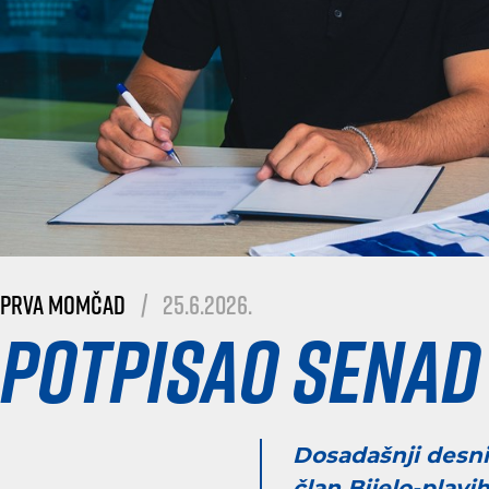
Prva momčad
|
25.6.2026.
Potpisao Senad
Dosadašnji desni 
član Bijelo-plavih