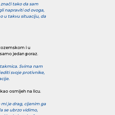
o znači tako da sam
li napraviti od ovoga,
ao u takvu situaciju, da
Nizozemskom i u
a samo jedan poraz.
 utakmica. Svima nam
editi svoje protivnike,
cije.
ao osmijeh na licu.
 mi je drag, cijenim ga
da se ubrzo vidimo,