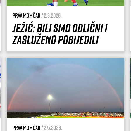
Prva momčad
/ 2.8.2026.
Ježić: Bili smo odlični i
zasluženo pobijedili
Prva momčad
/ 27.7.2026.