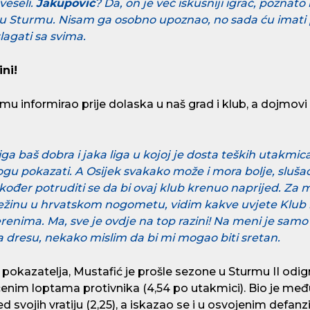
veseli.
Jakupović
? Da, on je već iskusniji igrač, poznato
u Sturmu. Nisam ga osobno upoznao, no sada ću imati p
slagati sa svima.
ni!
mu informirao prije dolaska u naš grad i klub, a dojmov
ga baš dobra i jaka liga u kojoj je dosta teških utakmica
gu pokazati. A Osijek svakako može i mora bolje, sluša
akođer potruditi se da bi ovaj klub krenuo naprijed. Za
težinu u hrvatskom nogometu, vidim kakve uvjete Klub
renima. Ma, sve je ovdje na top razini! Na meni je samo 
a dresu, nekako mislim da bi mi mogao biti sretan.
ih pokazatelja, Mustafić je prošle sezone u Sturmu II odig
čenim loptama protivnika (4,54 po utakmici). Bio je međ
pred svojih vratiju (2,25), a iskazao se i u osvojenim defa