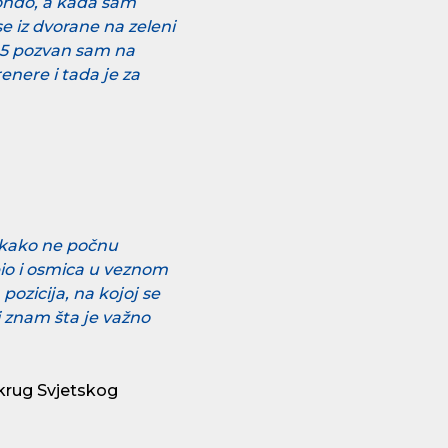
wondo, a kada sam
 iz dvorane na zeleni
U15 pozvan sam na
enere i tada je za
nekako ne počnu
bio i osmica u veznom
pozicija, na kojoj se
li znam šta je važno
krug Svjetskog