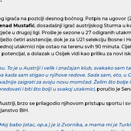
og igrača na poziciji desnog bočnog. Potpis na ugovor 
enad Mustafić
, dosadašnji igrač austrijskog Sturma u 
če u drugoj ligi. Prošle je sezone u 27 odigranih utakm
ilježio četiri asistencije, dok je za U21 selekciju Bosne 
dnoj utakmici nije ostao na terenu svih 90 minuta. Cijelu
j potencijal, a dolazak u Osijek vidi kao priliku za novi is
 To je u Austriji i velik i značajan klub, svakako sam 
a kada sam stigao u njihove redove. Sada sam, eto, u Os
važnije zaigrati za svoju novu momčad. Želim što bolje isk
edovati i biti što bolji u svakoj utakmici,
poručio je Sen
Austriji, brzo se prilagodio njihovom pristupu sportu i 
janstvo BiH.
 Moj babo (otac, op.a.) je iz Zvornika, a mama mi je Turk