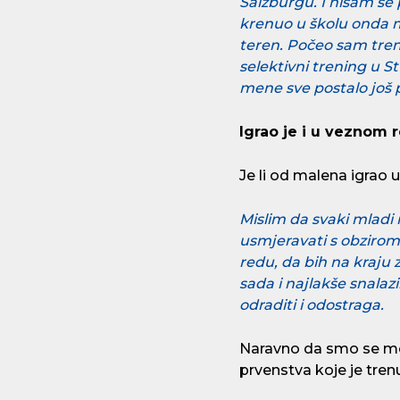
Salzburgu. I nisam se
krenuo u školu onda m
teren. Počeo sam tren
selektivni trening u S
mene sve postalo još p
Igrao je i u veznom r
Je li od malena igrao u
Mislim da svaki mladi
usmjeravati s obzirom
redu, da bih na kraju 
sada i najlakše snalazi
odraditi i odostraga.
Naravno da smo se mor
prvenstva koje je tren