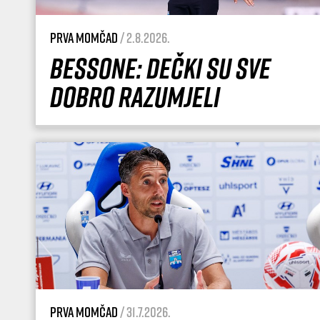
Prva momčad
/ 2.8.2026.
Bessone: Dečki su sve
dobro razumjeli
Prva momčad
/ 31.7.2026.