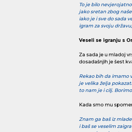
To je bilo nevjerojat
jako sretan zbog naše 
iako je i sve do sada v
igram za svoju državu,
Veseli se igranju s
Za sada je u mladoj vr
dosadašnjih je šest kv
Rekao bih da imamo v
je velika želja pokaza
to nam je i cilj. Borim
Kada smo mu spomen
Znam ga baš iz mlade r
i baš se veselim zaigr