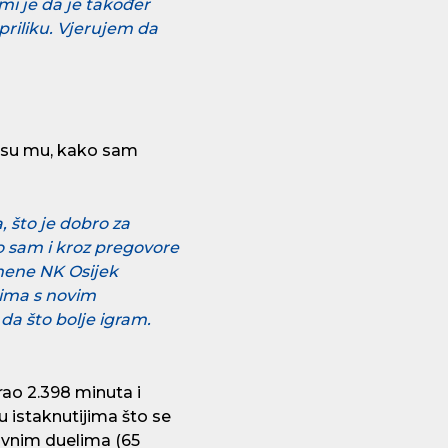
 mi je da je također
riliku. Vjerujem da
i su mu, kako sam
, što je dobro za
o sam i kroz pregovore
 mene NK Osijek
 ima s novim
da što bolje igram.
rao 2.398 minuta i
u istaknutijima što se
nzivnim duelima (65