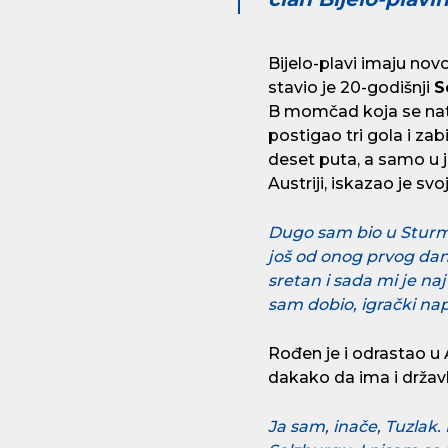
Bijelo-plavi imaju nov
stavio je 20-godišnji
S
B momčad koja se natje
postigao tri gola i zab
deset puta, a samo u je
Austriji, iskazao je svo
Dugo sam bio u Sturmu.
još od onog prvog dan
sretan i sada mi je naj
sam dobio, igrački napr
Rođen je i odrastao u 
dakako da ima i državl
Ja sam, inače, Tuzlak.