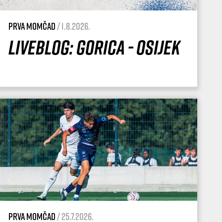
Prva momčad
/ 1.8.2026.
Liveblog: Gorica - Osijek
Prva momčad
/ 25.7.2026.