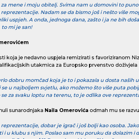
no za mene i moju obitelj. Svima nam u domovini to pun
reprezentacije. Nadam se da bismo još i nešto više mog
eliki uspjeh. A onda, jednoga dana, zašto i ja ne bih doš
 to mi je san!
 Omerovićem
sti koja je nedavno uspjela remizirati s favoriziranom 
alifikacijskih utakmica za Europsko prvenstvo doživjel
rlo dobru momčad koja je to i pokazala u dosta naših
ti se u najboljem svjetlu, ako možemo što više puta pobij
o se za svaku loptu na terenu, to je odlika ove reprezenta
uli sunarodnjaka
Naila Omerovića
odmah mu se razvuk
eprezentacije, dobar je igrač i još bolji kao osoba. Jako
ati i u klubu s njim. Poslao sam mu poruku da dolazim i 