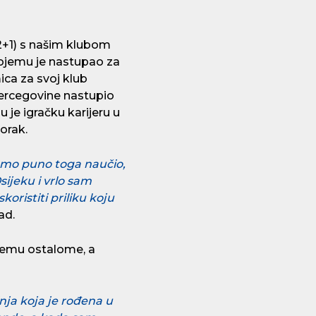
(2+1) s našim klubom
kojemu je nastupao za
ica za svoj klub
i Hercegovine nastupio
 je igračku karijeru u
korak.
tamo puno toga naučio,
ijeku i vrlo sam
oristiti priliku koju
ad.
svemu ostalome, a
inja koja je rođena u