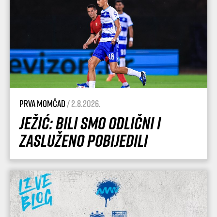
Prva momčad
/ 2.8.2026.
Ježić: Bili smo odlični i
zasluženo pobijedili