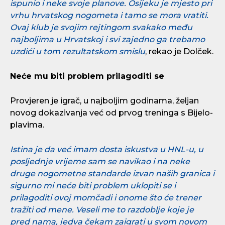
ispunio i neke svoje planove. Osijeku je mjesto pri
vrhu hrvatskog nogometa i tamo se mora vratiti.
Ovaj klub je svojim rejtingom svakako među
najboljima u Hrvatskoj i svi zajedno ga trebamo
uzdići u tom rezultatskom smislu
, rekao je Dolček.
Neće mu biti problem prilagoditi se
Provjeren je igrač, u najboljim godinama, željan
novog dokazivanja već od prvog treninga s Bijelo-
plavima.
Istina je da već imam dosta iskustva u HNL-u, u
posljednje vrijeme sam se navikao i na neke
druge nogometne standarde izvan naših granica i
sigurno mi neće biti problem uklopiti se i
prilagoditi ovoj momčadi i onome što će trener
tražiti od mene. Veseli me to razdoblje koje je
pred nama, jedva čekam zaigrati u svom novom