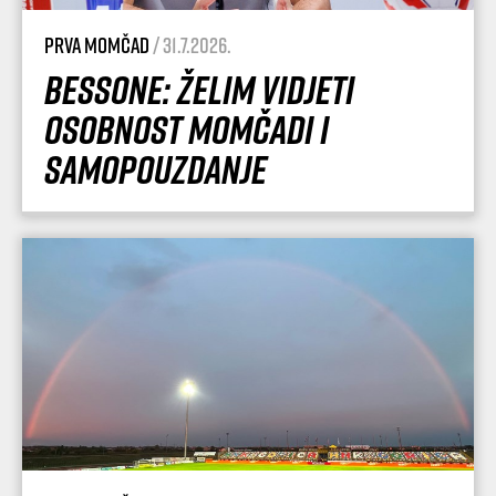
Prva momčad
/ 31.7.2026.
Bessone: Želim vidjeti
osobnost momčadi i
samopouzdanje