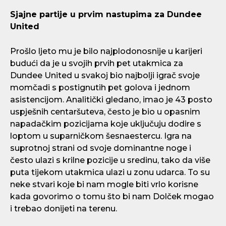
Sjajne partije u prvim nastupima za Dundee
United
Prošlo ljeto mu je bilo najplodonosnije u karijeri
budući da je u svojih prvih pet utakmica za
Dundee United u svakoj bio najbolji igrač svoje
momčadi s postignutih pet golova i jednom
asistencijom. Analitički gledano, imao je 43 posto
uspješnih centaršuteva, često je bio u opasnim
napadačkim pozicijama koje uključuju dodire s
loptom u suparničkom šesnaestercu. Igra na
suprotnoj strani od svoje dominantne noge i
često ulazi s krilne pozicije u sredinu, tako da više
puta tijekom utakmica ulazi u zonu udarca. To su
neke stvari koje bi nam mogle biti vrlo korisne
kada govorimo o tomu što bi nam Dolček mogao
i trebao donijeti na terenu.