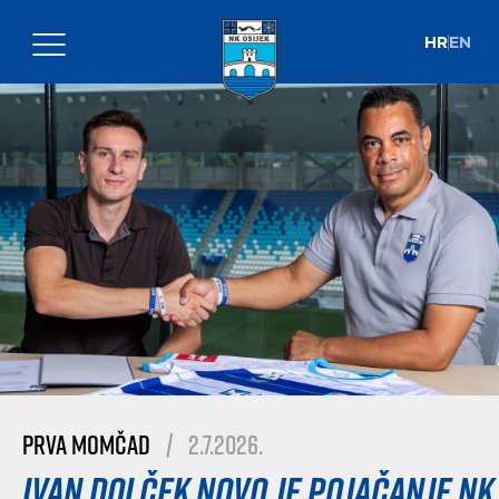
HR
EN
Prva momčad
|
2.7.2026.
Ivan Dolček novo je pojačanje NK