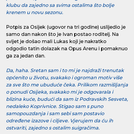
klubu da zajedno sa svima ostalima što bolje
krenem u novu sezonu.
Potpis za Osijek (ugovor na tri godine) uslijedio je
samo dan nakon što je Ivan postao roditelj. Na
svijet je došao mali Lukas koji je nakratko
odgodio tatin dolazak na Opus Arenu i pomaknuo
ga za jedan dan.
Da, haha. Sretan sam i to mi je najdraži trenutak
općenito u životu, svakako i ogroman motiv više
za sve što me ubuduće čeka. Prilikom razmišljanja
o ponudi Osijeka, svakako mi je odgovarala i
blizina kuće, budući da sam iz Podravskih Sesveta,
nedaleko Koprivnice. Stigao sam s puno
samopouzdanja i sam sebi sam postavio
određene izazove i ciljeve. Vjerujem da ću ih
ostvariti, zajedno s ostalim suigračima.