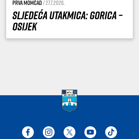
Prva momčad
/ 27.7.2026.
Sljedeća utakmica: Gorica –
Osijek