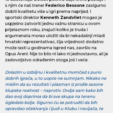
s njim će naš trener
Federico Bessone
zasigurno
dobiti kvalitetu više u igri prema naprijed. I
sportski direktor
Kenneth Zandvliet
mogao je
uspješno zatvoriti jednu važnu stranicu u ovom
prijelaznom roku, znajući koliko je truda i
argumenata morao uložiti da bi nekadašnji mladi
hrvatski reprezentativac, čija vrijednost dodatno
može rasti u godinama ispred nas, završio na
Opus Areni. Nije to bilo ni lako ni jednostavno, ali je
zadovoljstvo odrađenim stoga još i veće.
Dolazim u ozbiljnu i kvalitetnu momčad s puno
dobrih igrača, u to uopće ne sumnjam. Nikako ne
mislim da su rezultati i plasman iz prošle sezone
klupska realnost – naprotiv. Ovdje sam kako bih
dao svoj doprinos da bi sve skupa na terenu
izgledalo bolje. Sigurno ću se potruditi da bih
opravdao očekivanja i ljudi u Klubu i navijača, te