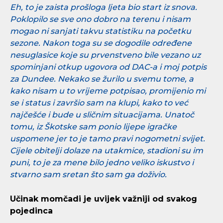
Eh, to je zaista prošloga ljeta bio start iz snova.
Poklopilo se sve ono dobro na terenu i nisam
mogao ni sanjati takvu statistiku na početku
sezone. Nakon toga su se dogodile određene
nesuglasice koje su prvenstveno bile vezano uz
spominjani otkup ugovora od DAC-a i moj potpis
za Dundee. Nekako se žurilo u svemu tome, a
kako nisam u to vrijeme potpisao, promijenio mi
se i status i završio sam na klupi, kako to već
najčešće i bude u sličnim situacijama. Unatoč
tomu, iz Škotske sam ponio lijepe igračke
uspomene jer to je tamo pravi nogometni svijet.
Cijele obitelji dolaze na utakmice, stadioni su im
puni, to je za mene bilo jedno veliko iskustvo i
stvarno sam sretan što sam ga doživio.
Učinak momčadi je uvijek važniji od svakog
pojedinca