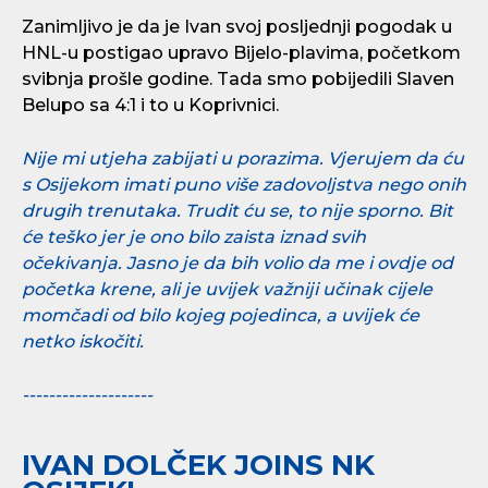
Zanimljivo je da je Ivan svoj posljednji pogodak u
HNL-u postigao upravo Bijelo-plavima, početkom
svibnja prošle godine. Tada smo pobijedili Slaven
Belupo sa 4:1 i to u Koprivnici.
Nije mi utjeha zabijati u porazima. Vjerujem da ću
s Osijekom imati puno više zadovoljstva nego onih
drugih trenutaka. Trudit ću se, to nije sporno. Bit
će teško jer je ono bilo zaista iznad svih
očekivanja. Jasno je da bih volio da me i ovdje od
početka krene, ali je uvijek važniji učinak cijele
momčadi od bilo kojeg pojedinca, a uvijek će
netko iskočiti.
--------------------
IVAN DOLČEK JOINS NK