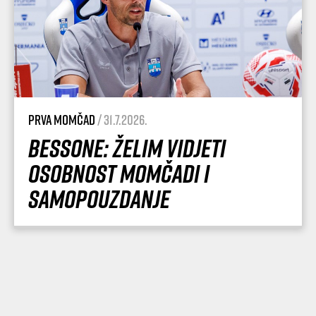
Prva momčad
/ 31.7.2026.
Bessone: Želim vidjeti
osobnost momčadi i
samopouzdanje