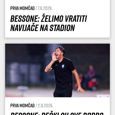
Prva momčad
/ 7.8.2026.
Bessone: Želimo vratiti
navijače na stadion
Prva momčad
/ 2.8.2026.