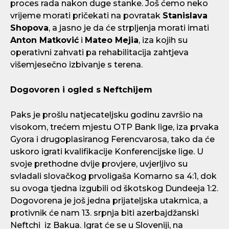
proces rada nakon duge stanke. Još ćemo neko
vrijeme morati pričekati na povratak
Stanislava
Shopova
, a jasno je da će strpljenja morati imati
Anton Matković
i
Mateo Mejia
, iza kojih su
operativni zahvati pa rehabilitacija zahtjeva
višemjesečno izbivanje s terena.
Dogovoren i ogled s Neftchijem
Paks je prošlu natjecateljsku godinu završio na
visokom, trećem mjestu OTP Bank lige, iza prvaka
Gyora i drugoplasiranog Ferencvarosa, tako da će
uskoro igrati kvalifikacije Konferencijske lige. U
svoje prethodne dvije provjere, uvjerljivo su
svladali slovačkog prvoligaša Komarno sa 4:1, dok
su ovoga tjedna izgubili od škotskog Dundeeja 1:2.
Dogovorena je još jedna prijateljska utakmica, a
protivnik će nam 13. srpnja biti azerbajdžanski
Neftchi iz Bakua. Igrat će se u Sloveniji, na