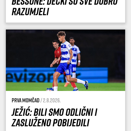
Bessone: Dečki su sve dobro
razumjeli
Prva momčad
/ 2.8.2026.
Ježić: Bili smo odlični i
zasluženo pobijedili