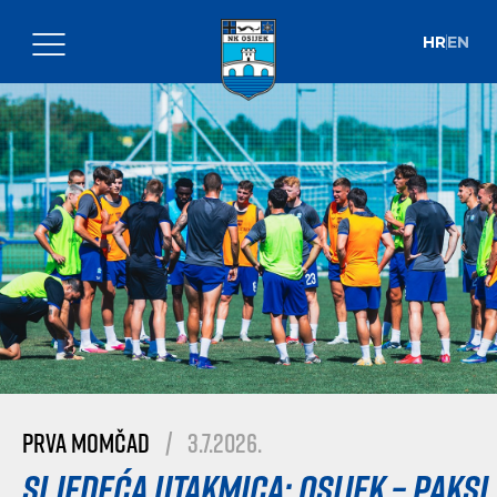
HR
EN
Prva momčad
|
3.7.2026.
Sljedeća utakmica: Osijek – Paksi