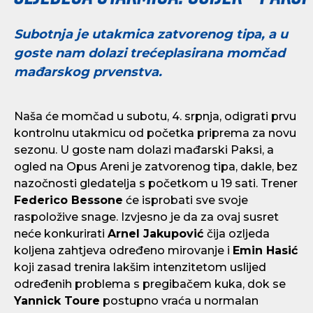
Subotnja je utakmica zatvorenog tipa, a u
goste nam dolazi trećeplasirana momčad
mađarskog prvenstva.
Naša će momčad u subotu, 4. srpnja, odigrati prvu
kontrolnu utakmicu od početka priprema za novu
sezonu. U goste nam dolazi mađarski Paksi, a
ogled na Opus Areni je zatvorenog tipa, dakle, bez
nazočnosti gledatelja s početkom u 19 sati. Trener
Federico Bessone
će isprobati sve svoje
raspoložive snage. Izvjesno je da za ovaj susret
neće konkurirati
Arnel Jakupović
čija ozljeda
koljena zahtjeva određeno mirovanje i
Emin Hasić
koji zasad trenira lakšim intenzitetom uslijed
određenih problema s pregibačem kuka, dok se
Yannick Toure
postupno vraća u normalan