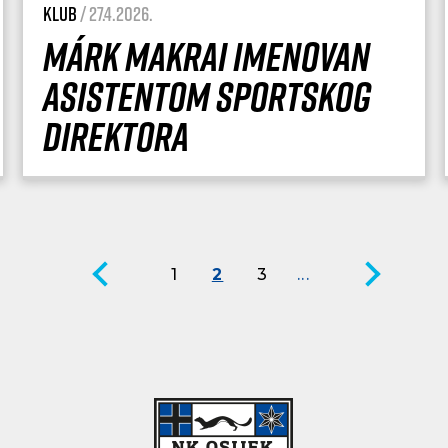
Klub
/ 27.4.2026.
Márk Makrai imenovan
asistentom sportskog
direktora
1
2
3
...