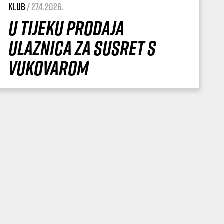
Klub
/ 27.4.2026.
U tijeku prodaja
ulaznica za susret s
Vukovarom