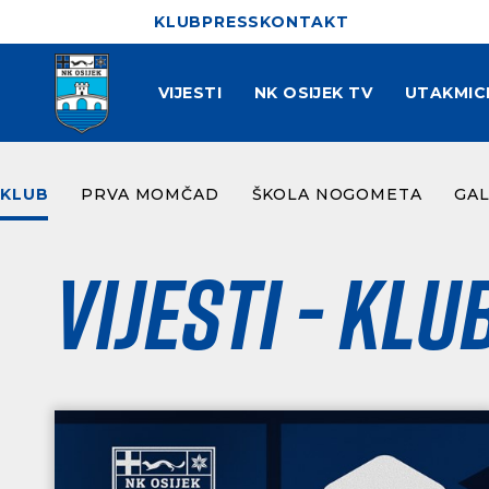
KLUB
PRESS
KONTAKT
VIJESTI
NK OSIJEK TV
UTAKMIC
KLUB
PRVA MOMČAD
ŠKOLA NOGOMETA
GAL
Vijesti - Klu