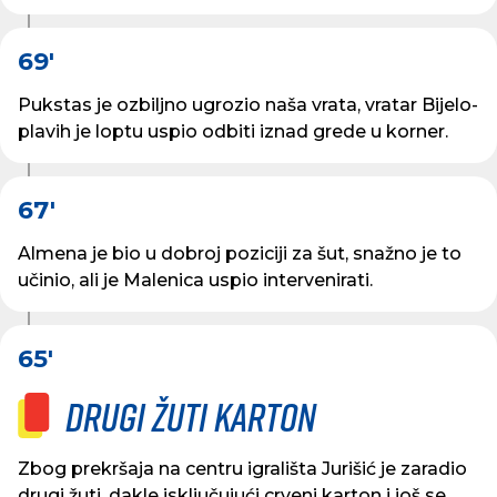
69'
Pukstas je ozbiljno ugrozio naša vrata, vratar Bijelo-
plavih je loptu uspio odbiti iznad grede u korner.
67'
Almena je bio u dobroj poziciji za šut, snažno je to
učinio, ali je Malenica uspio intervenirati.
65'
Drugi žuti karton
Zbog prekršaja na centru igrališta Jurišić je zaradio
drugi žuti, dakle isključujući crveni karton i još se