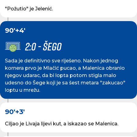
"Požutio" je Jelenić.
90'
+4'
2:0 - ŠEGO
Sada je definitivno sve riješeno. Nakon jednog
kornera prvo je Mlačić pucao, a Malenica obranio
njegov udarac, da bi lopta potom stigla malo
udesno do Šege koji je sa šest metara "zakucao"
loptu u mrežu.
90'
+3'
Ciljao je Livaja lijevi kut, a iskazao se Malenica.