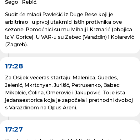
Šego i Rebić.
Sudit će mladi Pavlešić iz Duge Rese koji je
arbitrirao i u prvoj utakmici istih protivnika ove
sezone. Pomoćnici su mu Mihalj i Krznarić (obojica
iz V. Gorice). U VAR-u su Zebec (Varaždin) i Kolarević
(Zagreb).
17:28
Za Osijek večeras startaju: Malenica, Guedes,
Jelenić, Mkrtchyan, Jurišić, Petrusenko, Babec,
Mikolčić, Čolina, Omerović i Jakupović. To je ista
jedanaestorica koja je započela i prethodni dvoboj
s Varaždinom na Opus Areni.
17:27