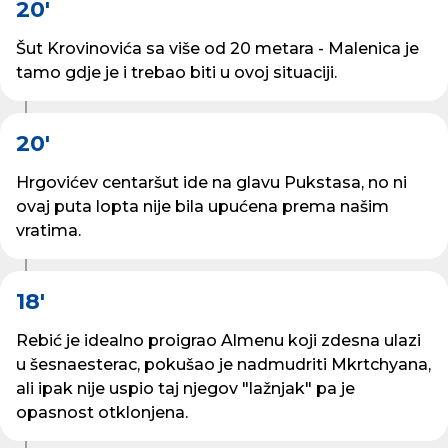
20'
Šut Krovinovića sa više od 20 metara - Malenica je
tamo gdje je i trebao biti u ovoj situaciji.
20'
Hrgovićev centaršut ide na glavu Pukstasa, no ni
ovaj puta lopta nije bila upućena prema našim
vratima.
18'
Rebić je idealno proigrao Almenu koji zdesna ulazi
u šesnaesterac, pokušao je nadmudriti Mkrtchyana,
ali ipak nije uspio taj njegov "lažnjak" pa je
opasnost otklonjena.