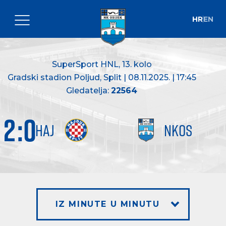
HR
EN
SuperSport HNL
, 13. kolo
Gradski stadion Poljud, Split | 08.11.2025. | 17:45
Gledatelja:
22564
2
:
0
HAJ
NKOS
IZ MINUTE U MINUTU