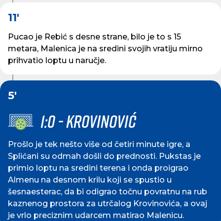
11'
Pucao je Rebić s desne strane, bilo je to s 15
metara, Malenica je na sredini svojih vratiju mirno
prihvatio loptu u naručje.
5'
1:0 - KROVINOVIĆ
Prošlo je tek nešto više od četiri minute igre, a
Splićani su odmah došli do prednosti. Pukstas je
primio loptu na sredini terena i onda proigrao
Almenu na desnom krilu koji se spustio u
šesnaesterac, da bi odigrao točnu povratnu na rub
kaznenog prostora za utrčalog Krovinovića, a ovaj
je vrlo preciznim udarcem matirao Malenicu.