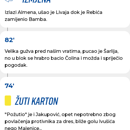
Izlazi Almena, ušao je Livaja dok je Rebića
zamijenio Bamba.
82'
Velika gužva pred našim vratima, pucao je Šarlija,
no u blok se hrabro bacio Čolina i možda i spriječio
pogodak.
74'
Žuti karton
"Požutio" je i Jakupović, opet nepotrebno zbog
povlačenja protivnika za dres, bliže golu Ivušića
nego Malenice...