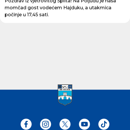
Pozdrav iz vjetrovitog Splita! Na Poljudu je naša
momčad gost vodećem Hajduku, a utakmica
počinje u 17,45 sati.