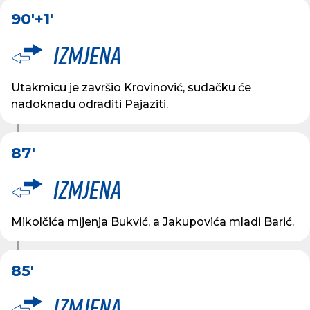
90'
+1'
Izmjena
Utakmicu je završio Krovinović, sudačku će
nadoknadu odraditi Pajaziti.
87'
Izmjena
Mikolčića mijenja Bukvić, a Jakupovića mladi Barić.
85'
Izmjena