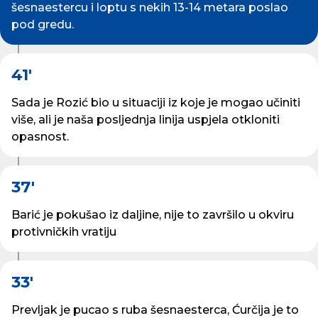
šesnaestercu i loptu s nekih 13-14 metara poslao
pod gredu.
41'
Sada je Rozić bio u situaciji iz koje je mogao učiniti
više, ali je naša posljednja linija uspjela otkloniti
opasnost.
37'
Barić je pokušao iz daljine, nije to završilo u okviru
protivničkih vratiju
33'
Prevljak je pucao s ruba šesnaesterca, Ćurčija je to