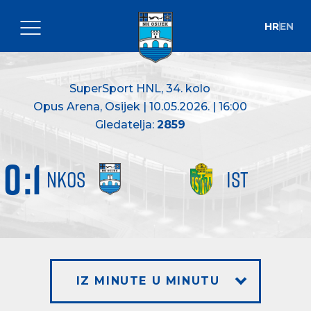
HR
EN
SuperSport HNL
, 34. kolo
Opus Arena, Osijek | 10.05.2026. | 16:00
Gledatelja:
2859
0
:
1
NKOS
IST
IZ MINUTE U MINUTU