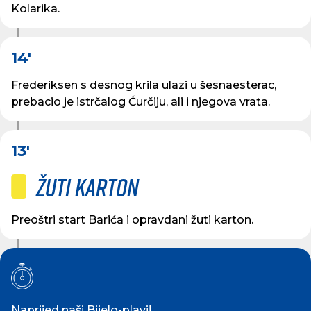
Kolarika.
14'
Frederiksen s desnog krila ulazi u šesnaesterac,
prebacio je istrčalog Ćurčiju, ali i njegova vrata.
13'
Žuti karton
Preoštri start Barića i opravdani žuti karton.
Naprijed naši Bijelo-plavi!