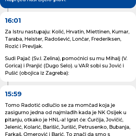
16:01
Za Istru nastupaju: Kolić, Hrvatin, Miettinen, Kumar,
Taraba, Heister, Radošević, Lončar, Frederiksen,
Rozić i Prevljak.
Sudi Pajač (Sv.I. Zelina), pomoćnici su mu Mihalj (V.
Gorica) i Pranjić (Dugo Selo). u VAR sobi su Jović i
Pušić (obojica iz Zagreba):
15:59
Tomo Radotić odlučio se za momčad koja je
zasigurno jedna od najmlađih kada je NK Osijek u
pitanju, otkako je HNL-a! Igrat će: Ćurčija, Jovičić,
Jelenić, Kolarić, Barišić, Jurišić, Petrusenko, Bubanja,
Farkaš, Omerović i Barić. To znači da smo s