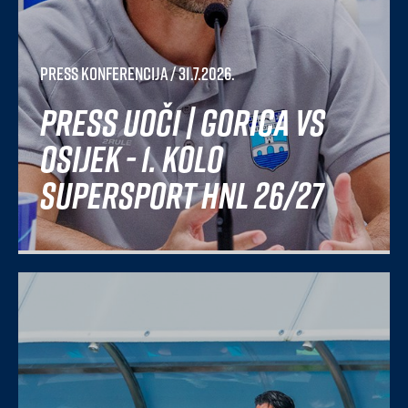
Press konferencija
/ 31.7.2026.
Press uoči | Gorica vs
Osijek - 1. kolo
SuperSport HNL 26/27