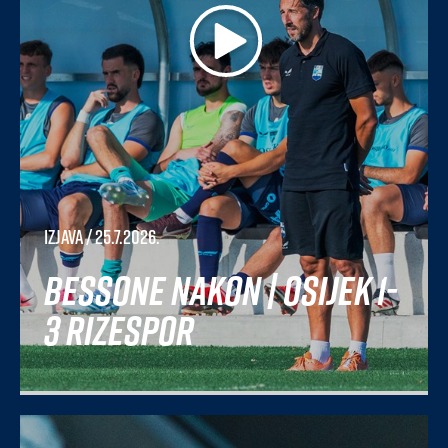
Izjava
/ 25.7.2026.
Bessone nakon | Osijek 1-
3 Rizespor