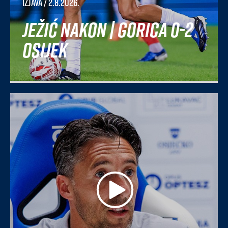
Izjava
/ 2.8.2026.
Ježić nakon | Gorica 0-2
Osijek