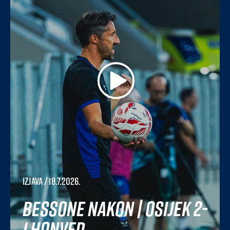
Izjava
/ 18.7.2026.
Bessone nakon | Osijek 2-
1 Honved