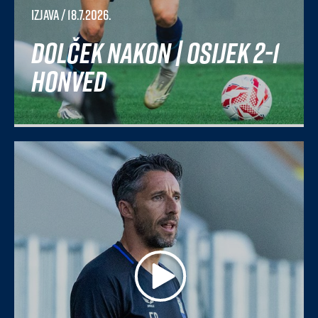
Izjava
/ 18.7.2026.
Dolček nakon | Osijek 2-1
Honved