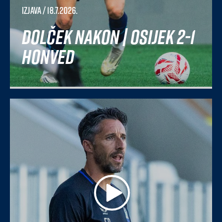
Izjava
/ 18.7.2026.
Dolček nakon | Osijek 2-1
Honved