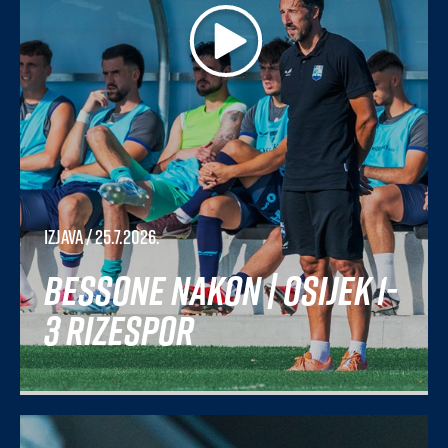
Izjava
/ 25.7.2026.
Bessone nakon | Osijek 1-
3 Rizespor