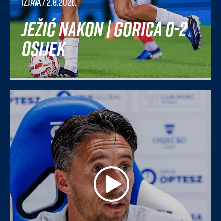
Izjava
/ 2.8.2026.
Ježić nakon | Gorica 0-2
Osijek