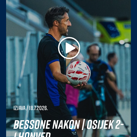
Izjava
/ 18.7.2026.
Bessone nakon | Osijek 2-
1 Honved