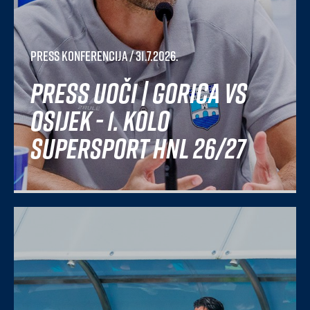
Press konferencija
/ 31.7.2026.
Press uoči | Gorica vs
Osijek - 1. kolo
SuperSport HNL 26/27