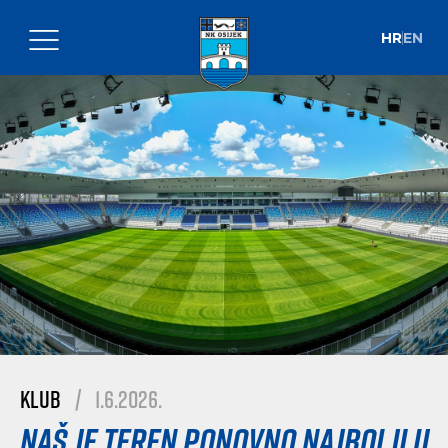
HR
EN
Klub
|
1.6.2026.
Naš je teren ponovno najbolji u