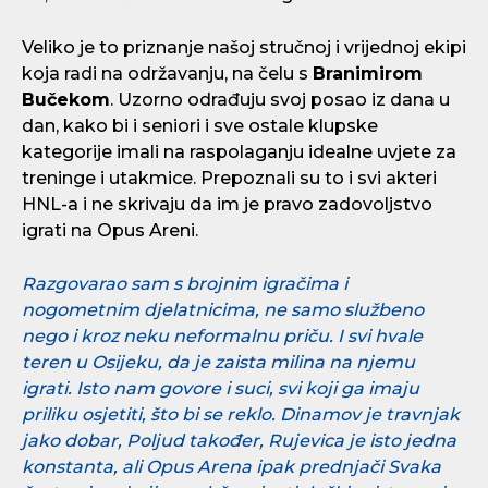
Veliko je to priznanje našoj stručnoj i vrijednoj ekipi
koja radi na održavanju, na čelu s
Branimirom
Bučekom
. Uzorno odrađuju svoj posao iz dana u
dan, kako bi i seniori i sve ostale klupske
kategorije imali na raspolaganju idealne uvjete za
treninge i utakmice. Prepoznali su to i svi akteri
HNL-a i ne skrivaju da im je pravo zadovoljstvo
igrati na Opus Areni.
Razgovarao sam s brojnim igračima i
nogometnim djelatnicima, ne samo službeno
nego i kroz neku neformalnu priču. I svi hvale
teren u Osijeku, da je zaista milina na njemu
igrati. Isto nam govore i suci, svi koji ga imaju
priliku osjetiti, što bi se reklo. Dinamov je travnjak
jako dobar, Poljud također, Rujevica je isto jedna
konstanta, ali Opus Arena ipak prednjači Svaka