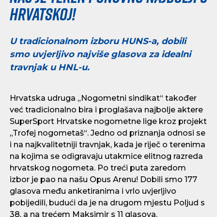
Hrvatskoj!
U tradicionalnom izboru HUNS-a, dobili
smo uvjerljivo najviše glasova za idealni
travnjak u HNL-u.
Hrvatska udruga „Nogometni sindikat“ također
već tradicionalno bira i proglašava najbolje aktere
SuperSport Hrvatske nogometne lige kroz projekt
„Trofej nogometaš“. Jedno od priznanja odnosi se
i na najkvalitetniji travnjak, kada je riječ o terenima
na kojima se odigravaju utakmice elitnog razreda
hrvatskog nogometa. Po treći puta zaredom
izbor je pao na našu Opus Arenu! Dobili smo 177
glasova među anketiranima i vrlo uvjerljivo
pobijedili, budući da je na drugom mjestu Poljud s
38, a na trećem Maksimir s 11 glasova.