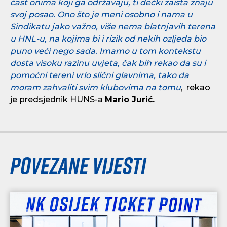
čast onima koji ga održavaju, ti dečki zaista znaju
svoj posao. Ono što je meni osobno i nama u
Sindikatu jako važno, više nema blatnjavih terena
u HNL-u, na kojima bi i rizik od nekih ozljeda bio
puno veći nego sada. Imamo u tom kontekstu
dosta visoku razinu uvjeta, čak bih rekao da su i
pomoćni tereni vrlo slični glavnima, tako da
moram zahvaliti svim klubovima na tomu
, rekao
je predsjednik HUNS-a
Mario Jurić.
Povezane vijesti