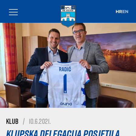
HR
EN
Klub
|
10.6.2021.
Klupska delegacija posjetila