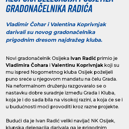
gradonačelnika Radića
Vladimir Čohar i Valentina Koprivnjak
darivali su novog gradonačelnika
prigodnim dresom najdražeg kluba.
Novi gradonačelnik Osijeka
Ivan Radić
primio je
Vladimira Čohara
i
Valentinu Koprivnjak
koji su
mu ispred Nogometnog kluba Osijek poželjeli
puno sreće u njegovom mandatu na čelu Grada.
Na neformalnom druženju razgovaralo se o
nastavku dobre suradnje između Grada i Kluba,
koja je i do sada bila na visokoj razini, a koja će se i
u budućnosti moći provoditi kroz razne projekte.
Budući da je Ivan Radić veliki navijač NK Osijek,
klupska delegacija darivala ga je prigodnim