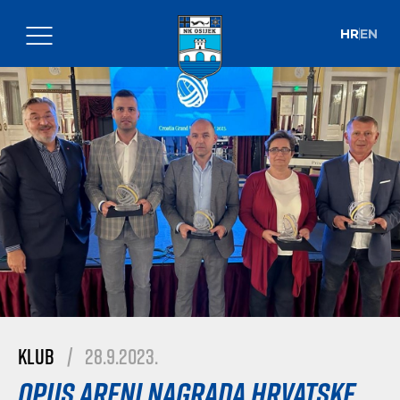
HR
EN
Klub
|
28.9.2023.
Opus Areni nagrada Hrvatske