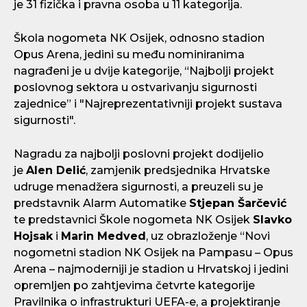
je 31 fizička i pravna osoba u 11 kategorija.
Škola nogometa NK Osijek, odnosno stadion
Opus Arena, jedini su među nominiranima
nagrađeni je u dvije kategorije, “Najbolji projekt
poslovnog sektora u ostvarivanju sigurnosti
zajednice” i "Najreprezentativniji projekt sustava
sigurnosti".
Nagradu za najbolji poslovni projekt dodijelio
je
Alen Delić
, zamjenik predsjednika Hrvatske
udruge menadžera sigurnosti, a preuzeli su je
predstavnik Alarm Automatike
Stjepan Šarčević
te predstavnici Škole nogometa NK Osijek
Slavko
Hojsak
i
Marin Medved
, uz obrazloženje “Novi
nogometni stadion NK Osijek na Pampasu – Opus
Arena – najmoderniji je stadion u Hrvatskoj i jedini
opremljen po zahtjevima četvrte kategorije
Pravilnika o infrastrukturi UEFA-e, a projektiranje