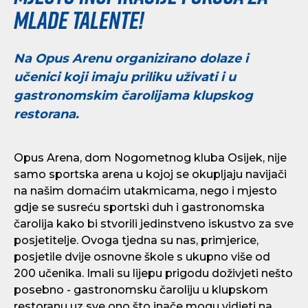
mlade talente!
Na Opus Arenu organizirano dolaze i
učenici koji imaju priliku uživati i u
gastronomskim čarolijama klupskog
restorana.
Opus Arena, dom Nogometnog kluba Osijek, nije
samo sportska arena u kojoj se okupljaju navijači
na našim domaćim utakmicama, nego i mjesto
gdje se susreću sportski duh i gastronomska
čarolija kako bi stvorili jedinstveno iskustvo za sve
posjetitelje.
Ovoga tjedna su nas, primjerice,
posjetile dvije osnovne škole s ukupno više od
200 učenika. Imali su lijepu prigodu doživjeti nešto
posebno - gastronomsku čaroliju u klupskom
restoranu uz sve ono što inače mogu vidjeti na