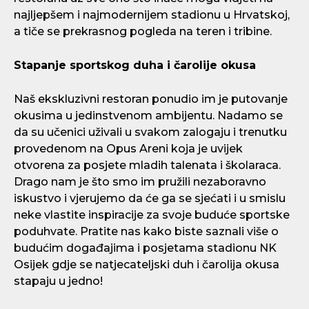
najljepšem i najmodernijem stadionu u Hrvatskoj,
a tiče se prekrasnog pogleda na teren i tribine.
Stapanje sportskog duha i čarolije okusa
Naš ekskluzivni restoran ponudio im je putovanje
okusima u jedinstvenom ambijentu. Nadamo se
da su učenici uživali u svakom zalogaju i trenutku
provedenom na Opus Areni koja je uvijek
otvorena za posjete mladih talenata i školaraca.
Drago nam je što smo im pružili nezaboravno
iskustvo i vjerujemo da će ga se sjećati i u smislu
neke vlastite inspiracije za svoje buduće sportske
poduhvate. Pratite nas kako biste saznali više o
budućim događajima i posjetama stadionu NK
Osijek gdje se natjecateljski duh i čarolija okusa
stapaju u jedno!