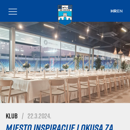
HR
EN
Klub
|
22.3.2024.
Mjesto inspiracije i okusa za