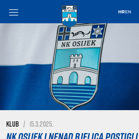
HR
EN
Klub
|
15.3.2025.
NK Osijek i Nenad Bjelica postigli