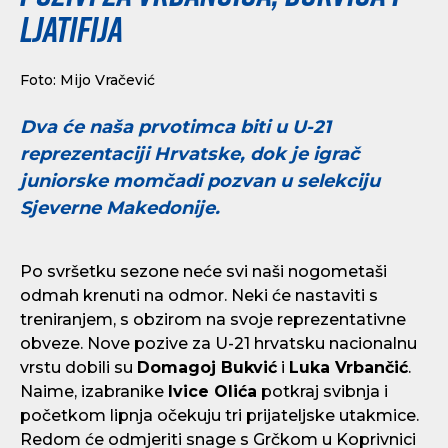
Ljatifija
Foto: Mijo Vračević
Dva će naša prvotimca biti u U-21
reprezentaciji Hrvatske, dok je igrač
juniorske momčadi pozvan u selekciju
Sjeverne Makedonije.
Po svršetku sezone neće svi naši nogometaši
odmah krenuti na odmor. Neki će nastaviti s
treniranjem, s obzirom na svoje reprezentativne
obveze. Nove pozive za U-21 hrvatsku nacionalnu
vrstu dobili su
Domagoj Bukvić
i
Luka Vrbančić
.
Naime, izabranike
Ivice Olića
potkraj svibnja i
početkom lipnja očekuju tri prijateljske utakmice.
Redom će odmjeriti snage s Grčkom u Koprivnici