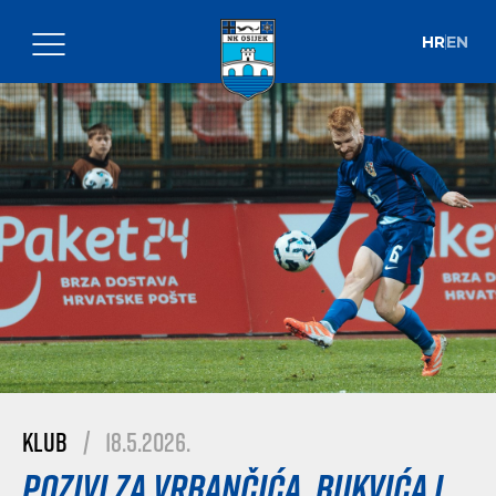
HR
EN
Klub
|
18.5.2026.
Pozivi za Vrbančića, Bukvića i