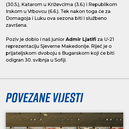
(30.5.), Katarom u Križevcima (3.6.) i Republikom
Irskom u Vrbovcu (6.6.). Tek nakon toga će za
Domagoja i Luku ova sezona biti i službeno
završena.
Poziv je dobio i naš junior
Admir Ljatifi
za U-21
reprezentaciju Sjeverne Makedonije. Riječ je o
prijateljskom dvoboju s Bugarskom koji će biti
odigran 30. svibnja u Sofiji.
Povezane vijesti