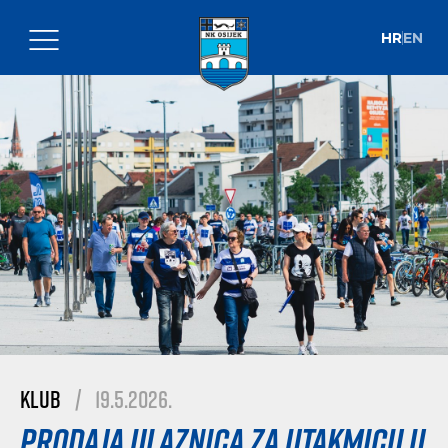
HR
EN
Klub
|
19.5.2026.
Prodaja ulaznica za utakmicu u