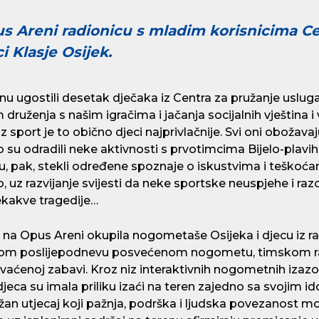
s Areni radionicu s mladim korisnicima Ce
i Klasje Osijek.
 ugostili desetak dječaka iz Centra za pružanje usluga 
m druženja s našim igračima i jačanja socijalnih vještina i
sport je to obično djeci najprivlačnije. Svi oni obožav
o su odradili neke aktivnosti s prvotimcima Bijelo-plavih 
 su, pak, stekli određene spoznaje o iskustvima i teškoća
o, uz razvijanje svijesti da neke sportske neuspjehe i ra
ekakve tragedije…
a na Opus Areni okupila nogometaše Osijeka i djecu iz ra
nom poslijepodnevu posvećenom nogometu, timskom radu
ihvaćenoj zabavi. Kroz niz interaktivnih nogometnih izazo
eca su imala priliku izaći na teren zajedno sa svojim ido
ažan utjecaj koji pažnja, podrška i ljudska povezanost m