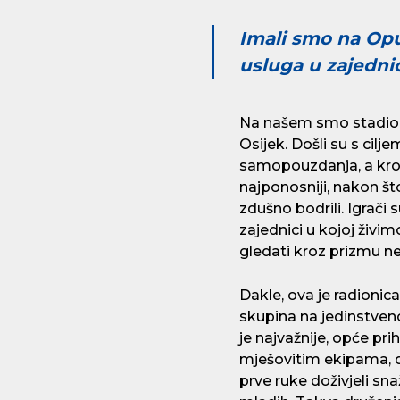
Imali smo na Opu
usluga u zajednic
Na našem smo stadionu
Osijek. Došli su s cilje
samopouzdanja, a kroz 
najponosniji, nakon št
zdušno bodrili. Igrači
zajednici u kojoj živim
gledati kroz prizmu n
Dakle, ova je radionic
skupina na jedinstve
je najvažnije, opće pr
mješovitim ekipama, dj
prve ruke doživjeli sn