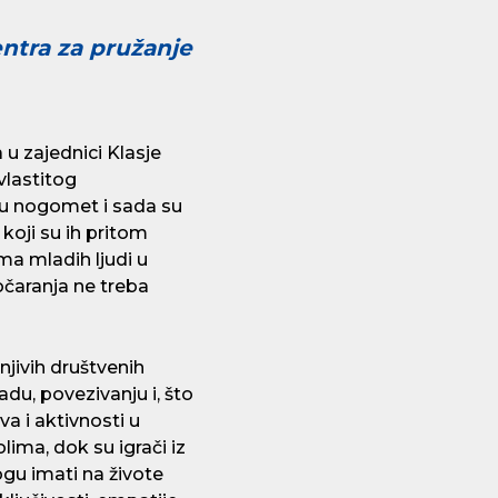
ntra za pružanje
u zajednici Klasje
 vlastitog
aju nogomet i sada su
koji su ih pritom
ma mladih ljudi u
zočaranja ne treba
njivih društvenih
, povezivanju i, što
va i aktivnosti u
lima, dok su igrači iz
ogu imati na živote