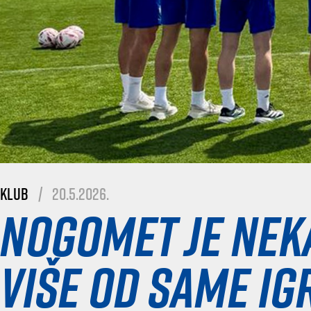
Klub
|
20.5.2026.
Nogomet je nek
više od same ig