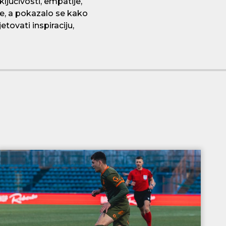
ljučivosti, empatije,
te, a pokazalo se kako
ovati inspiraciju,