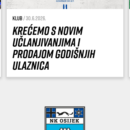
Klub
/ 30.6.2026.
Krećemo s novim
učlanjivanjima i
prodajom godišnjih
ulaznica