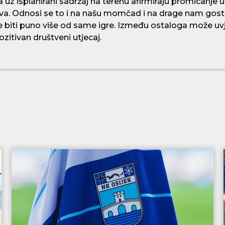
 uz isplanirani sadržaj na terenu afirmiraju promicanje uk
štva. Odnosi se to i na našu momčad i na drage nam gos
biti puno više od same igre. Između ostaloga može uvjet
ozitivan društveni utjecaj.