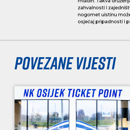
mladih. Takva druženja
zahvalnosti i zajedni
nogomet uistinu može 
osjećaj pripadnosti i p
Povezane vijesti