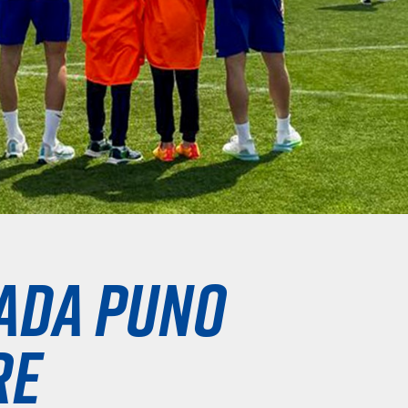
ada puno
re