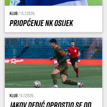
Klub
/ 15.7.2026.
Priopćenje NK Osijek
Klub
/ 6.7.2026.
Jakov Dedić oprostio se od