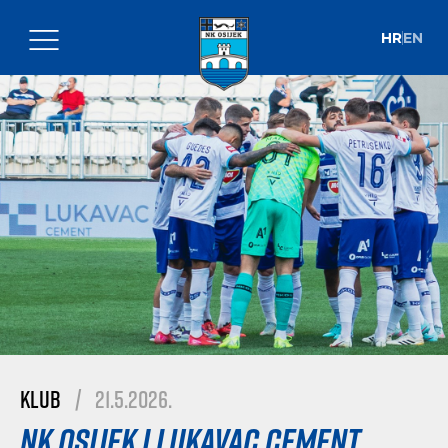
HR
EN
Klub
|
21.5.2026.
NK Osijek i Lukavac Cement