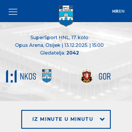
HR
EN
SuperSport HNL
, 17. kolo
Opus Arena, Osijek | 13.12.2025. | 15:00
Gledatelja:
2042
1
:
1
NKOS
GOR
IZ MINUTE U MINUTU