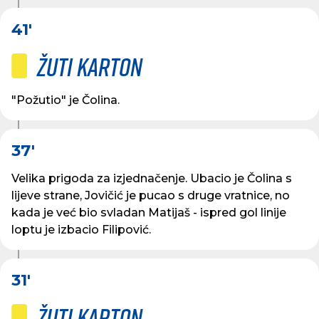
41'
Žuti karton
"Požutio" je Čolina.
37'
Velika prigoda za izjednačenje. Ubacio je Čolina s
lijeve strane, Jovičić je pucao s druge vratnice, no
kada je već bio svladan Matijaš - ispred gol linije
loptu je izbacio Filipović.
31'
Žuti karton