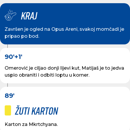
Kraj
Završen je ogled na Opus Areni, svakoj momčadi je
pripao po bod.
90'
+1'
Omerović je ciljao donji lijevi kut, Matijaš je to jedva
uspio obraniti i odbiti loptu u korner.
89'
Žuti karton
Karton za Mkrtchyana.