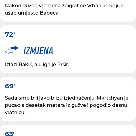
Nakon dužeg vremena zaigrat će Vrbančić koji je
ušao umjesto Babeca.
72'
Izmjena
Izlazi Bakić, a u igri je Pršir.
69'
Sada smo bili jako blizu izjednačenju. Mkrtchyan je
pucao s desetak metara iz gužve i pogodio desnu
vratnicu.
63'