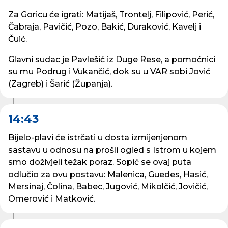
Za Goricu će igrati: Matijaš, Trontelj, Filipović, Perić,
Čabraja, Pavičić, Pozo, Bakić, Duraković, Kavelj i
Čuić.
Glavni sudac je Pavlešić iz Duge Rese, a pomoćnici
su mu Podrug i Vukančić, dok su u VAR sobi Jović
(Zagreb) i Šarić (Županja).
14:43
Bijelo-plavi će istrčati u dosta izmijenjenom
sastavu u odnosu na prošli ogled s Istrom u kojem
smo doživjeli težak poraz. Sopić se ovaj puta
odlučio za ovu postavu: Malenica, Guedes, Hasić,
Mersinaj, Čolina, Babec, Jugović, Mikolčić, Jovičić,
Omerović i Matković.