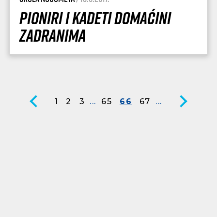
Pioniri i Kadeti domaćini
Zadranima
1
2
3
...
65
66
67
...