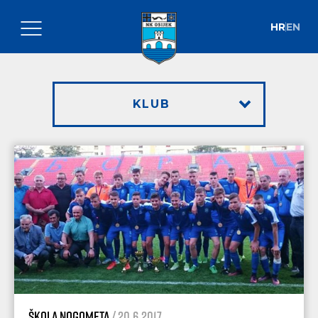
HR
EN
KLUB
Škola nogometa
/ 20.6.2017.