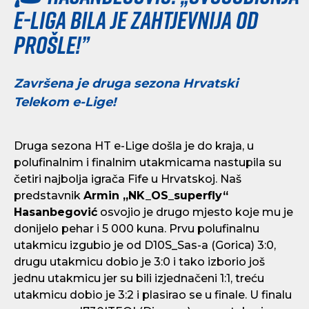
e-Liga bila je zahtjevnija od
prošle!”
Završena je druga sezona Hrvatski
Telekom e-Lige!
Druga sezona HT e-Lige došla je do kraja, u
polufinalnim i finalnim utakmicama nastupila su
četiri najbolja igrača Fife u Hrvatskoj. Naš
predstavnik
Armin „NK_OS_superfly“
Hasanbegović
osvojio je drugo mjesto koje mu je
donijelo pehar i 5 000 kuna. Prvu polufinalnu
utakmicu izgubio je od D10S_Sas-a (Gorica) 3:0,
drugu utakmicu dobio je 3:0 i tako izborio još
jednu utakmicu jer su bili izjednačeni 1:1, treću
utakmicu dobio je 3:2 i plasirao se u finale. U finalu