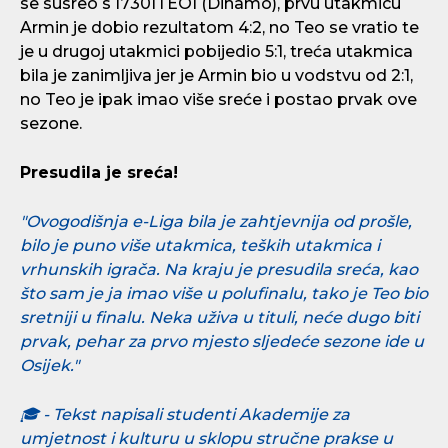
se susreo s I730ITEOI (Dinamo), prvu utakmicu
Armin je dobio rezultatom 4:2, no Teo se vratio te
je u drugoj utakmici pobijedio 5:1, treća utakmica
bila je zanimljiva jer je Armin bio u vodstvu od 2:1,
no Teo je ipak imao više sreće i postao prvak ove
sezone.
Presudila je sreća!
"Ovogodišnja e-Liga bila je zahtjevnija od prošle,
bilo je puno više utakmica, teških utakmica i
vrhunskih igrača. Na kraju je presudila sreća, kao
što sam je ja imao više u polufinalu, tako je Teo bio
sretniji u finalu. Neka uživa u tituli, neće dugo biti
prvak, pehar za prvo mjesto sljedeće sezone ide u
Osijek."
🎓 - Tekst napisali studenti Akademije za
umjetnost i kulturu u sklopu stručne prakse u