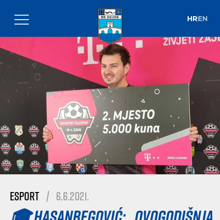
HR
EN
esport
|
6.6.2021.
🎓 Hasanbegović: „Ovogodišnja