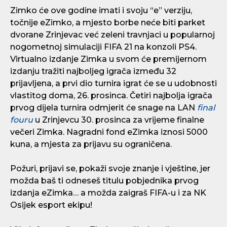
Zimko će ove godine imati i svoju “e” verziju,
točnije eZimko, a mjesto borbe neće biti parket
dvorane Zrinjevac već zeleni travnjaci u popularnoj
nogometnoj simulaciji FIFA 21 na konzoli PS4.
Virtualno izdanje Zimka u svom će premijernom
izdanju tražiti najboljeg igrača između 32
prijavljena, a prvi dio turnira igrat će se u udobnosti
vlastitog doma, 26. prosinca. Četiri najbolja igrača
prvog dijela turnira odmjerit će snage na LAN
final
fouru
u Zrinjevcu 30. prosinca za vrijeme finalne
večeri Zimka. Nagradni fond eZimka iznosi 5000
kuna, a mjesta za prijavu su ograničena.
Požuri, prijavi se, pokaži svoje znanje i vještine, jer
možda baš ti odneseš titulu pobjednika prvog
izdanja eZimka… a možda zaigraš FIFA-u i za NK
Osijek esport ekipu!