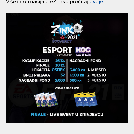
Više informacija o eZimku pročitaj
ovdje
.