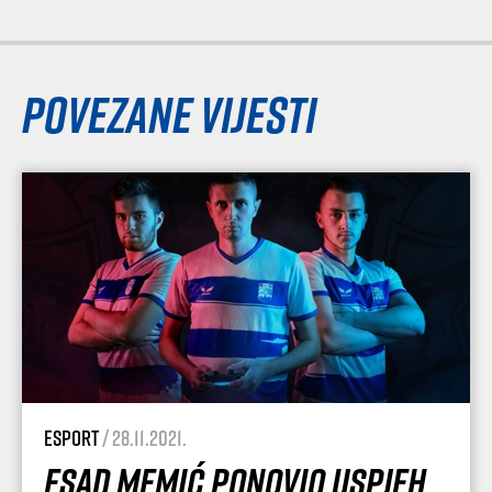
Povezane vijesti
esport
/ 28.11.2021.
Esad Memić ponovio uspjeh