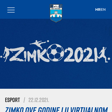
HR
EN
esport
|
22.12.2021.
Zimko ove godine i u virtualnom