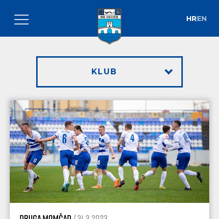
HR
EN
KLUB
Druga momčad
/ 31.3.2023.