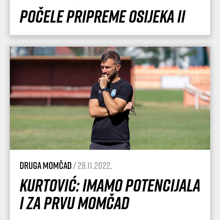
Počele pripreme Osijeka II
Druga momčad
/ 29.11.2022.
Kurtović: Imamo potencijala
i za prvu momčad